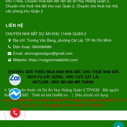
khu 174ha, Chuyên mua bán đất nền dự án Huy Hoàng Quận 2,
Chuyên cho thuê nhà đất khu vực Quận 2, Chuyên cho thuê toà nhà
văn phòng khu Quận 2
LIÊN HỆ
CHUYÊN NHÀ ĐẤT DỰ ÁN KHU 174HA QUẬN 2
Địa chỉ:
Trương Văn Bang, phường Cát Lái, TP Hồ Chí Minh
Điện thoại:
0903380680
Email:
alomoigioisaigon@gmail.com
Website:
https://moigioinhadat24h.com/
CHUYÊN: GIỚI THIỆU MUA BÁN NHÀ ĐẤT, CHO THUÊ NHÀ ĐẤT,
DỊCH VỤ XÂY DỰNG...KHU VỰC CÁT LÁI.
HOTLINE: 0903 380 680 MR THÀNH
© Bản quyền thuộc về
Dự Án Huy Hoàng Quận 2 TPHCM
.
Mã nguồn
NukeViet CMS
.
Thiết kế bởi GiáRẻ.vn.
|
Điều khoản sử dụng
Chuyên: Giới thiệu mua bán nhà đất TP Thủ Đức, cho thuê nhà đất TP Thủ
Đức, dịch vụ xây dựng, hồ sơ nhà đất TP Thủ Đức.