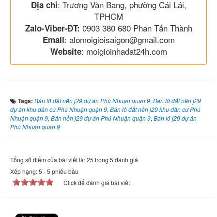
: Trương Văn Bang, phường Cái Lái,
Địa chỉ
TPHCM
0903 380 680 Phan Tấn Thành
Zalo-Viber-ĐT:
: alomoigioisaigon@gmail.com
Email
: moigioinhadat24h.com
Website
Tags:
Bán lô đất nền j29 dự án Phú Nhuận quận 9
,
Bán lô đất nền j29
dự án khu dân cư Phú Nhuận quận 9
,
Bán lô đất nền j29 khu dân cư Phú
Nhuận quận 9
,
Bán nền j29 dự án Phú Nhuận quận 9
,
Bán lô j29 dự án
Phú Nhuận quận 9
Tổng số điểm của bài viết là: 25 trong 5 đánh giá
Xếp hạng:
5
-
5
phiếu bầu
Click để đánh giá bài viết