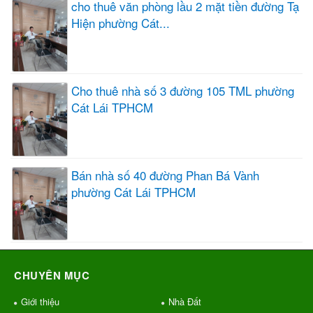
cho thuê văn phòng lầu 2 mặt tiền đường Tạ
Hiện phường Cát...
Cho thuê nhà số 3 đường 105 TML phường
Cát Lái TPHCM
Bán nhà số 40 đường Phan Bá Vành
phường Cát Lái TPHCM
CHUYÊN MỤC
Giới thiệu
Nhà Đất