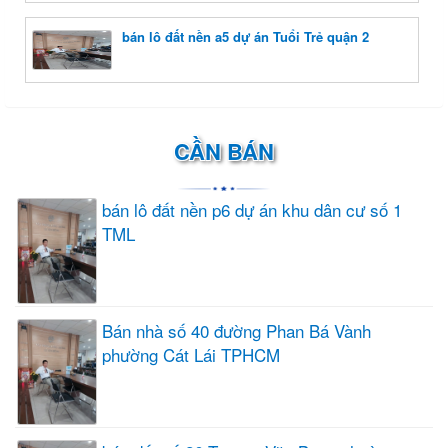
bán lô đất nền a5 dự án Tuổi Trẻ quận 2
CẦN BÁN
bán lô đất nền p6 dự án khu dân cư số 1
TML
Bán nhà số 40 đường Phan Bá Vành
phường Cát Lái TPHCM