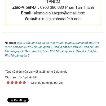
TPHCM
0903 380 680 Phan Tấn Thành
Zalo-Viber-ĐT:
: alomoigioisaigon@gmail.com
Email
: moigioinhadat24h.com
Website
Tags:
Bán lô đất nền k18 dự án Phú Nhuận quận 9
,
Bán lô đất nền k18
dự án khu dân cư Phú Nhuận quận 9
,
Bán lô đất nền k18 khu dân cư Phú
Nhuận quận 9
,
Bán nền k18 dự án Phú Nhuận quận 9
,
Bán lô k18 dự án
Phú Nhuận quận 9
Tổng số điểm của bài viết là: 25 trong 5 đánh giá
Xếp hạng:
5
-
5
phiếu bầu
Click để đánh giá bài viết