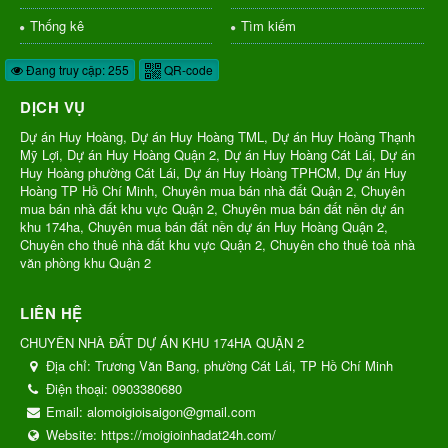
Thống kê
Tìm kiếm
Đang truy cập: 255
QR-code
DỊCH VỤ
Dự án Huy Hoàng, Dự án Huy Hoàng TML, Dự án Huy Hoàng Thạnh
Mỹ Lợi, Dự án Huy Hoàng Quận 2, Dự án Huy Hoàng Cát Lái, Dự án
Huy Hoàng phường Cát Lái, Dự án Huy Hoàng TPHCM, Dự án Huy
Hoàng TP Hồ Chí Minh, Chuyên mua bán nhà đất Quận 2, Chuyên
mua bán nhà đất khu vực Quận 2, Chuyên mua bán đất nền dự án
khu 174ha, Chuyên mua bán đất nền dự án Huy Hoàng Quận 2,
Chuyên cho thuê nhà đất khu vực Quận 2, Chuyên cho thuê toà nhà
văn phòng khu Quận 2
LIÊN HỆ
CHUYÊN NHÀ ĐẤT DỰ ÁN KHU 174HA QUẬN 2
Địa chỉ:
Trương Văn Bang, phường Cát Lái, TP Hồ Chí Minh
Điện thoại:
0903380680
Email:
alomoigioisaigon@gmail.com
Website:
https://moigioinhadat24h.com/