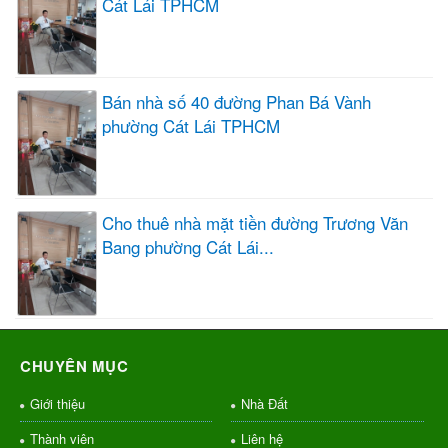
Cát Lái TPHCM
Bán nhà số 40 đường Phan Bá Vành
phường Cát Lái TPHCM
Cho thuê nhà mặt tiền đường Trương Văn
Bang phường Cát Lái...
CHUYÊN MỤC
Giới thiệu
Nhà Đất
Thành viên
Liên hệ