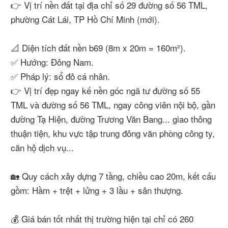
👉 Vị trí nền đất tại địa chỉ số 29 đường số 56 TML,
phường Cát Lái, TP Hồ Chí Minh (mới).
📐 Diện tích đất nền b69 (8m x 20m = 160m²).
✅ Hướng: Đông Nam.
✅ Pháp lý: sổ đỏ cá nhân.
👉 Vị trí đẹp ngay kế nền góc ngã tư đường số 55
TML và đường số 56 TML, ngay công viên nội bộ, gần
đường Tạ Hiện, đường Trương Văn Bang... giao thông
thuận tiện, khu vực tập trung đông văn phòng công ty,
căn hộ dịch vụ...
🏡 Quy cách xây dựng 7 tầng, chiều cao 20m, kết cấu
gồm: Hầm + trệt + lửng + 3 lầu + sân thượng.
💰 Giá bán tốt nhất thị trường hiện tại chỉ có 260