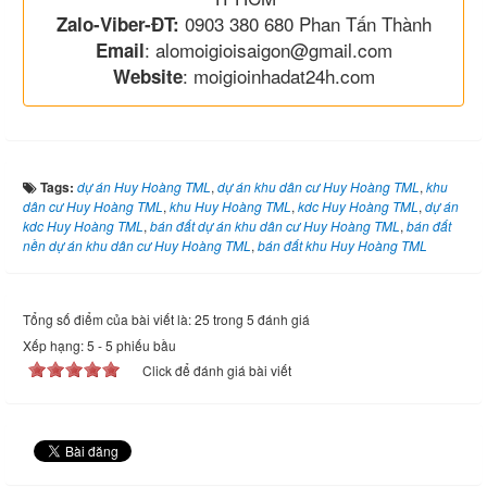
0903 380 680 Phan Tấn Thành
Zalo-Viber-ĐT:
: alomoigioisaigon@gmail.com
Email
: moigioinhadat24h.com
Website
Tags:
dự án Huy Hoàng TML
,
dự án khu dân cư Huy Hoàng TML
,
khu
dân cư Huy Hoàng TML
,
khu Huy Hoàng TML
,
kdc Huy Hoàng TML
,
dự án
kdc Huy Hoàng TML
,
bán đất dự án khu dân cư Huy Hoàng TML
,
bán đất
nền dự án khu dân cư Huy Hoàng TML
,
bán đất khu Huy Hoàng TML
Tổng số điểm của bài viết là: 25 trong 5 đánh giá
Xếp hạng:
5
-
5
phiếu bầu
Click để đánh giá bài viết