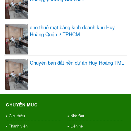
cho thuê mặt bằng kinh doanh khu Huy
Hoàng Quận 2 TPHCM
Chuyên bán đất nền dự án Huy Hoàng TML
CHUYÊN MỤC
Giới thiệu
Nhà Đất
Thành viên
Liên hệ