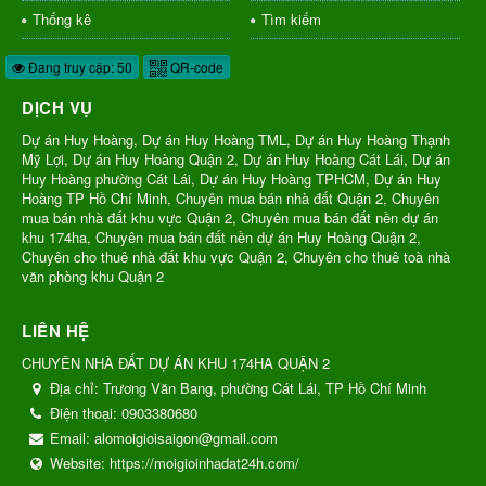
Thống kê
Tìm kiếm
Đang truy cập: 50
QR-code
DỊCH VỤ
Dự án Huy Hoàng, Dự án Huy Hoàng TML, Dự án Huy Hoàng Thạnh
Mỹ Lợi, Dự án Huy Hoàng Quận 2, Dự án Huy Hoàng Cát Lái, Dự án
Huy Hoàng phường Cát Lái, Dự án Huy Hoàng TPHCM, Dự án Huy
Hoàng TP Hồ Chí Minh, Chuyên mua bán nhà đất Quận 2, Chuyên
mua bán nhà đất khu vực Quận 2, Chuyên mua bán đất nền dự án
khu 174ha, Chuyên mua bán đất nền dự án Huy Hoàng Quận 2,
Chuyên cho thuê nhà đất khu vực Quận 2, Chuyên cho thuê toà nhà
văn phòng khu Quận 2
LIÊN HỆ
CHUYÊN NHÀ ĐẤT DỰ ÁN KHU 174HA QUẬN 2
Địa chỉ:
Trương Văn Bang, phường Cát Lái, TP Hồ Chí Minh
Điện thoại:
0903380680
Email:
alomoigioisaigon@gmail.com
Website:
https://moigioinhadat24h.com/