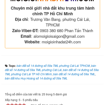
Chuyên môi giới nhà đất khu trung tâm hành
chính TP Hồ Chí Minh
: Trương Văn Bang, phường Cái Lái,
Địa chỉ
TPHCM
0903 380 680 Phan Tấn Thành
Zalo-Viber-ĐT:
: alomoigioisaigon@gmail.com
Email
: moigioinhadat24h.com
Website
Tags:
bán đất số 14 đường số 59a TML phường Cát Lái TPHCM
,
bán
đất số 14 đường số 59a TML phường Cát Lái
,
bán đất số 14 đường số 59a
TML phường Cát Lái TP Hồ Chí Minh
,
bán đất số 14 đường số 59a TML
,
bán đất khu Huy Hoàng số 14 đường số 59a TML
Tổng số điểm của bài viết là: 25 trong 5 đánh giá
Xếp hạng:
5
-
5
phiếu bầu