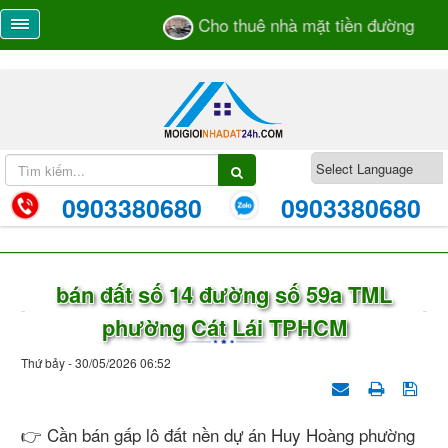
Cho thuê nhà mặt tiền đường Trươ
0903380680
0903380680
bán đất số 14 đường số 59a TML
phường Cát Lái TPHCM
Thứ bảy - 30/05/2026 06:52
👉 Cần bán gấp lô đất nền dự án Huy Hoàng phường