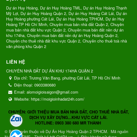
Dự án Huy Hoàng, Dự án Huy Hoàng TML, Dự án Huy Hoàng Thạnh
Mỹ Lợi, Dự án Huy Hoàng Quận 2, Dự án Huy Hoàng Cát Lái, Dự án
Huy Hoàng phường Cát Lái, Dự án Huy Hoàng TPHCM, Dự án Huy
Hoàng TP Hồ Chí Minh, Chuyên mua bán nhà đất Quận 2, Chuyên
mua bán nhà đất khu vực Quận 2, Chuyên mua bán đất nền dự án
khu 174ha, Chuyên mua bán đất nền dự án Huy Hoàng Quận 2,
Chuyên cho thuê nhà đất khu vực Quận 2, Chuyên cho thuê toà nhà
văn phòng khu Quận 2
LIÊN HỆ
CHUYÊN NHÀ ĐẤT DỰ ÁN KHU 174HA QUẬN 2
Địa chỉ:
Trương Văn Bang, phường Cát Lái, TP Hồ Chí Minh
Điện thoại:
0903380680
Email:
alomoigioisaigon@gmail.com
Website:
https://moigioinhadat24h.com/
CHUYÊN: GIỚI THIỆU MUA BÁN NHÀ ĐẤT, CHO THUÊ NHÀ ĐẤT,
DỊCH VỤ XÂY DỰNG...KHU VỰC CÁT LÁI.
HOTLINE: 0903 380 680 MR THÀNH
© Bản quyền thuộc về
Dự Án Huy Hoàng Quận 2 TPHCM
.
Mã nguồn
NukeViet CMS
.
Thiết kế bởi GiáRẻ.vn.
|
Điều khoản sử dụng