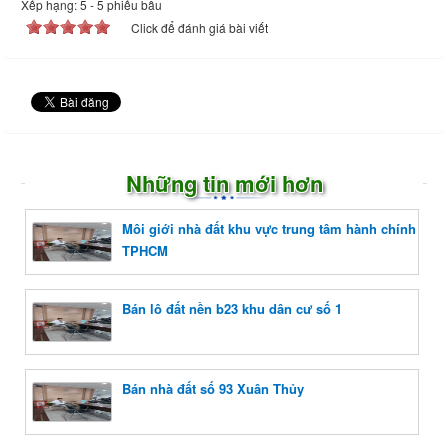
Xếp hạng:
5
-
5
phiếu bầu
Click để đánh giá bài viết
Những tin mới hơn
Môi giới nhà đất khu vực trung tâm hành chính
TPHCM
Bán lô đất nền b23 khu dân cư số 1
Bán nhà đất số 93 Xuân Thủy