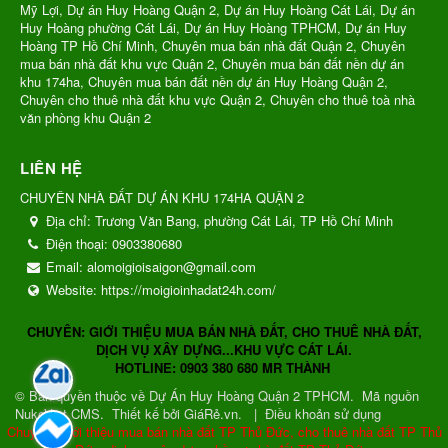
Mỹ Lợi, Dự án Huy Hoàng Quận 2, Dự án Huy Hoàng Cát Lái, Dự án
Huy Hoàng phường Cát Lái, Dự án Huy Hoàng TPHCM, Dự án Huy
Hoàng TP Hồ Chí Minh, Chuyên mua bán nhà đất Quận 2, Chuyên
mua bán nhà đất khu vực Quận 2, Chuyên mua bán đất nền dự án
khu 174ha, Chuyên mua bán đất nền dự án Huy Hoàng Quận 2,
Chuyên cho thuê nhà đất khu vực Quận 2, Chuyên cho thuê toà nhà
văn phòng khu Quận 2
LIÊN HỆ
CHUYÊN NHÀ ĐẤT DỰ ÁN KHU 174HA QUẬN 2
Địa chỉ:
Trương Văn Bang, phường Cát Lái, TP Hồ Chí Minh
Điện thoại:
0903380680
Email:
alomoigioisaigon@gmail.com
Website:
https://moigioinhadat24h.com/
CHUYÊN: GIỚI THIỆU MUA BÁN NHÀ ĐẤT, CHO THUÊ NHÀ ĐẤT,
DỊCH VỤ XÂY DỰNG...KHU VỰC CÁT LÁI.
HOTLINE: 0903 380 680 MR THÀNH
© Bản quyền thuộc về
Dự Án Huy Hoàng Quận 2 TPHCM
.
Mã nguồn
NukeViet CMS
.
Thiết kế bởi GiáRẻ.vn.
|
Điều khoản sử dụng
Chuyên: Giới thiệu mua bán nhà đất TP Thủ Đức, cho thuê nhà đất TP Thủ