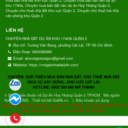
mua bán nhà đất khu vực Quận 2, Chuyên mua bán đất nền dự án
khu 174ha, Chuyên mua bán đất nền dự án Huy Hoàng Quận 2,
Chuyên cho thuê nhà đất khu vực Quận 2, Chuyên cho thuê toà nhà
văn phòng khu Quận 2
LIÊN HỆ
CHUYÊN NHÀ ĐẤT DỰ ÁN KHU 174HA QUẬN 2
Địa chỉ:
Trương Văn Bang, phường Cát Lái, TP Hồ Chí Minh
Điện thoại:
0903380680
Email:
alomoigioisaigon@gmail.com
Website:
https://moigioinhadat24h.com/
CHUYÊN: GIỚI THIỆU MUA BÁN NHÀ ĐẤT, CHO THUÊ NHÀ ĐẤT,
DỊCH VỤ XÂY DỰNG...KHU VỰC CÁT LÁI.
HOTLINE: 0903 380 680 MR THÀNH
© Bản quyền thuộc về
Dự Án Huy Hoàng Quận 2 TPHCM
.
Mã nguồn
NukeViet CMS
.
Thiết kế bởi GiáRẻ.vn.
|
Điều khoản sử dụng
Chuyên: Giới thiệu mua bán nhà đất TP Thủ Đức, cho thuê nhà đất TP Thủ
Đức, dịch vụ xây dựng, hồ sơ nhà đất TP Thủ Đức.