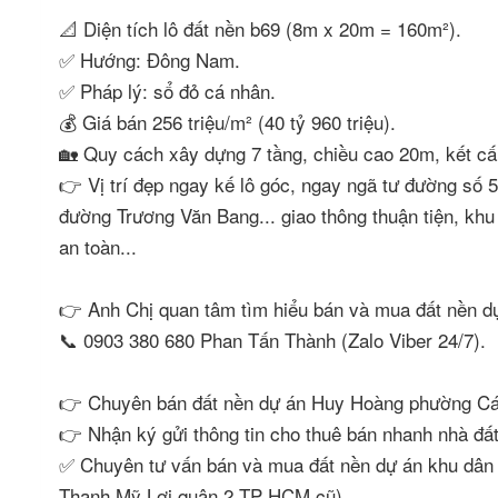
📐 Diện tích lô đất nền b69 (8m x 20m = 160m²).
✅ Hướng: Đông Nam.
✅ Pháp lý: sổ đỏ cá nhân.
💰 Giá bán 256 triệu/m² (40 tỷ 960 triệu).
🏡 Quy cách xây dựng 7 tầng, chiều cao 20m, kết cấ
👉 Vị trí đẹp ngay kế lô góc, ngay ngã tư đường số
đường Trương Văn Bang... giao thông thuận tiện, khu 
an toàn...
👉 Anh Chị quan tâm tìm hiểu bán và mua đất nền d
📞 0903 380 680 Phan Tấn Thành (Zalo Viber 24/7).
👉 Chuyên bán đất nền dự án Huy Hoàng phường Cát 
👉 Nhận ký gửi thông tin cho thuê bán nhanh nhà 
✅ Chuyên tư vấn bán và mua đất nền dự án khu dân
Thạnh Mỹ Lợi quận 2 TP HCM cũ)