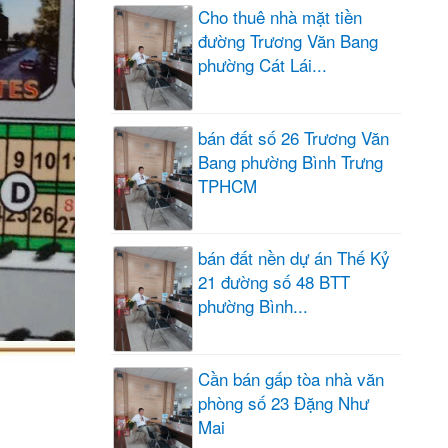
Cho thuê nhà mặt tiền
đường Trương Văn Bang
phường Cát Lái...
bán đất số 26 Trương Văn
Bang phường Bình Trưng
TPHCM
bán đất nền dự án Thế Kỷ
21 đường số 48 BTT
phường Bình...
Cần bán gấp tòa nhà văn
phòng số 23 Đặng Như
Mai