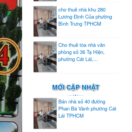
cho thuê nhà khu 280
Lương Định Của phường
Bình Trưng TPHCM
Cho thuê tòa nhà văn
phòng số 36 Tạ Hiện,
phường Cát Lái,...
MỚI CẬP NHẬT
Bán nhà số 40 đường
Phan Bá Vành phường Cát
Lái TPHCM