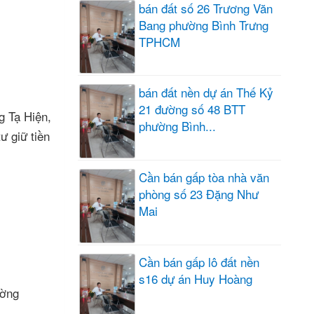
bán đất số 26 Trương Văn
Bang phường Bình Trưng
TPHCM
bán đất nền dự án Thế Kỷ
21 đường số 48 BTT
g Tạ Hiện,
phường Bình...
ư giữ tiền
Cần bán gấp tòa nhà văn
phòng số 23 Đặng Như
Mai
Cần bán gấp lô đất nền
s16 dự án Huy Hoàng
ường