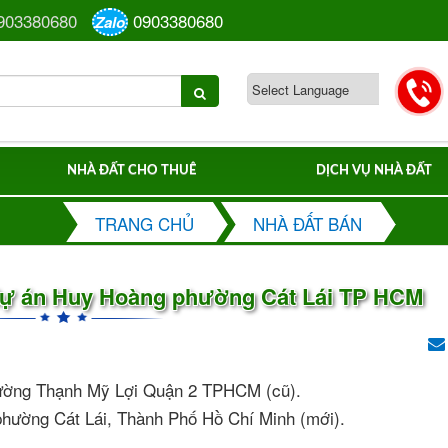
903380680
0903380680
Zalo
NHÀ ĐẤT CHO THUÊ
DỊCH VỤ NHÀ ĐẤT
TRANG CHỦ
NHÀ ĐẤT BÁN
 dự án Huy Hoàng phường Cát Lái TP HCM
hường Thạnh Mỹ Lợi Quận 2 TPHCM (cũ).
, phường Cát Lái, Thành Phố Hồ Chí Minh (mới).