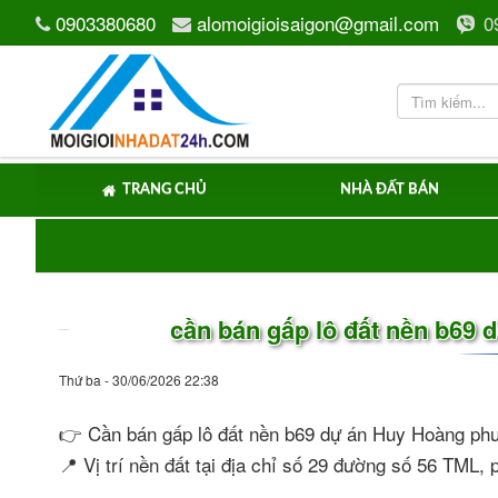
0903380680
alomoigioisaigon@gmail.com
0
TRANG CHỦ
NHÀ ĐẤT BÁN
cần bán gấp lô đất nền b69
Thứ ba - 30/06/2026 22:38
👉 Cần bán gấp lô đất nền b69 dự án Huy Hoàng p
📍 Vị trí nền đất tại địa chỉ số 29 đường số 56 TML