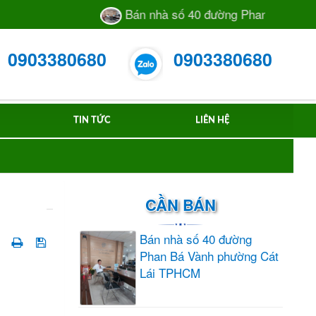
Bán nhà số 40 đường Phan Bá Vành phường
0903380680
0903380680
TIN TỨC
LIÊN HỆ
CẦN BÁN
Bán nhà số 40 đường
Phan Bá Vành phường Cát
Lái TPHCM