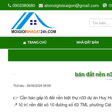
0903380680
alomoigioisaigon@gmail.com
0
TRANG CHỦ
NHÀ ĐẤT BÁN
bán đất nền n
Thứ sáu - 26/06/2026 09:09
👉 Cần bán gấp lô đất nền biệt thự n33 dự án Huy
📍 Vị trí nền đất số 10 đường số 63 TML phường Cát