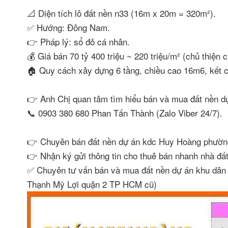
📐 Diện tích lô đất nền n33 (16m x 20m = 320m²).
✅ Hướng: Đông Nam.
👉 Pháp lý: sổ đỏ cá nhân.
💰 Giá bán 70 tỷ 400 triệu ~ 220 triệu/m² (chủ thiện c
🏠 Quy cách xây dựng 6 tầng, chiều cao 16m6, kết c
👉 Anh Chị quan tâm tìm hiểu bán và mua đất nền 
📞 0903 380 680 Phan Tấn Thành (Zalo Viber 24/7).
👉 Chuyên bán đất nền dự án kdc Huy Hoàng phường 
👉 Nhận ký gửi thông tin cho thuê bán nhanh nhà đ
✅ Chuyên tư vấn bán và mua đất nền dự án khu dân
Thạnh Mỹ Lợi quận 2 TP HCM cũ)