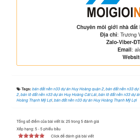
Chuyên môi giới nhà đất
: Trương
Địa chỉ
Zalo-Viber-ĐT
: a
Email
Websit
Tags:
bán đất nền n33 dự án Huy Hoàng quận 2
,
bán đất nền n33 dự
2
,
bán lô đất nền n33 dự án Huy Hoàng Cát Lái
,
bán lô đất nền n33 dự
Hoàng Thạnh Mỹ Lợi
,
bán đất nền n33 dự án Huy Hoàng Thạnh Mỹ Lợi
Tổng số điểm của bài viết là: 25 trong 5 đánh giá
Xếp hạng:
5
-
5
phiếu bầu
Click để đánh giá bài viết