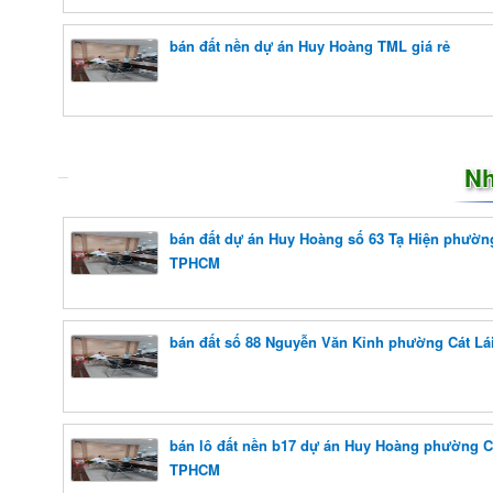
bán đất nền dự án Huy Hoàng TML giá rẻ
Nh
bán đất dự án Huy Hoàng số 63 Tạ Hiện phường
TPHCM
bán đất số 88 Nguyễn Văn Kỉnh phường Cát L
bán lô đất nền b17 dự án Huy Hoàng phường C
TPHCM