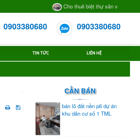
Cho thuê biệt thự sân vườn số 55/28 
0903380680
0903380680
TIN TỨC
LIÊN HỆ
CẦN BÁN
bán lô đất nền p6 dự án
khu dân cư số 1 TML