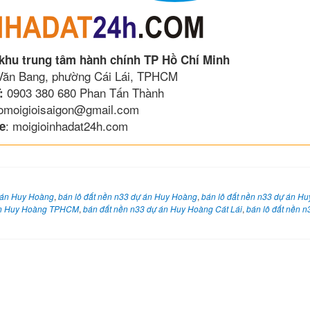
 khu trung tâm hành chính TP Hồ Chí Minh
 Văn Bang, phường Cái Lái, TPHCM
0903 380 680 Phan Tấn Thành
:
lomoigioisaigon@gmail.com
: moigioinhadat24h.com
e
 án Huy Hoàng
,
bán lô đất nền n33 dự án Huy Hoàng
,
bán lô đất nền n33 dự án H
 án Huy Hoàng TPHCM
,
bán đất nền n33 dự án Huy Hoàng Cát Lái
,
bán lô đất nền n