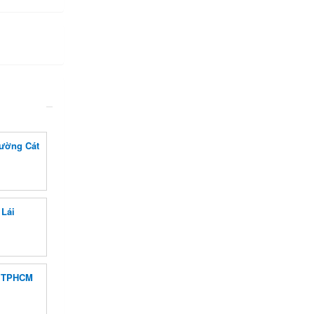
ường Cát
 Lái
g TPHCM