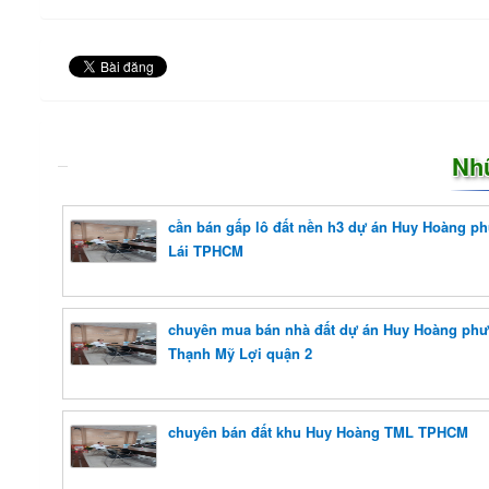
Nh
cần bán gấp lô đất nền h3 dự án Huy Hoàng p
Lái TPHCM
chuyên mua bán nhà đất dự án Huy Hoàng ph
Thạnh Mỹ Lợi quận 2
chuyên bán đất khu Huy Hoàng TML TPHCM