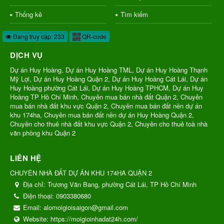
Thống kê
Tìm kiếm
Đang truy cập: 233
QR-code
DỊCH VỤ
Dự án Huy Hoàng, Dự án Huy Hoàng TML, Dự án Huy Hoàng Thạnh
Mỹ Lợi, Dự án Huy Hoàng Quận 2, Dự án Huy Hoàng Cát Lái, Dự án
Huy Hoàng phường Cát Lái, Dự án Huy Hoàng TPHCM, Dự án Huy
Hoàng TP Hồ Chí Minh, Chuyên mua bán nhà đất Quận 2, Chuyên
mua bán nhà đất khu vực Quận 2, Chuyên mua bán đất nền dự án
khu 174ha, Chuyên mua bán đất nền dự án Huy Hoàng Quận 2,
Chuyên cho thuê nhà đất khu vực Quận 2, Chuyên cho thuê toà nhà
văn phòng khu Quận 2
LIÊN HỆ
CHUYÊN NHÀ ĐẤT DỰ ÁN KHU 174HA QUẬN 2
Địa chỉ:
Trương Văn Bang, phường Cát Lái, TP Hồ Chí Minh
Điện thoại:
0903380680
Email:
alomoigioisaigon@gmail.com
Website:
https://moigioinhadat24h.com/