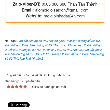
0903 380 680 Phan Tấn Thành
Zalo-Viber-ĐT:
: alomoigioisaigon@gmail.com
Email
: moigioinhadat24h.com
Website
Tags:
Bán đất nền dự án Phú Nhuận góc 2 mặt tiền đường số 82 TML
,
Bán đất góc 2 mặt tiền đường số 82 TML dự án Phú Nhuận 2
,
Bán đất góc
2 mặt tiền đường số 82 TML dự án khu dân cư Phú Nhuận
,
Bán đất góc 2
mặt tiền đường số 82 TML kdc Phú Nhuận 2
,
Bán đất góc 2 mặt tiền đường
số 82 TML khu Phú Nhuận 2
Tổng số điểm của bài viết là: 25 trong 5 đánh giá
Xếp hạng:
5
-
5
phiếu bầu
Click để đánh giá bài viết