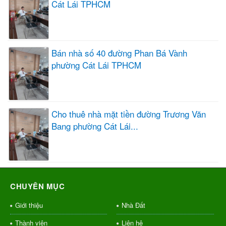
Cát Lái TPHCM
Bán nhà số 40 đường Phan Bá Vành
phường Cát Lái TPHCM
Cho thuê nhà mặt tiền đường Trương Văn
Bang phường Cát Lái...
CHUYÊN MỤC
Giới thiệu
Nhà Đất
Thành viên
Liên hệ