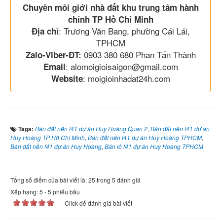
Chuyên môi giới nhà đất khu trung tâm hành
chính TP Hồ Chí Minh
: Trương Văn Bang, phường Cái Lái,
Địa chỉ
TPHCM
0903 380 680 Phan Tấn Thành
Zalo-Viber-ĐT:
: alomoigioisaigon@gmail.com
Email
: moigioinhadat24h.com
Website
Tags:
Bán đất nền f41 dự án Huy Hoàng Quận 2
,
Bán đất nền f41 dự án
Huy Hoàng TP Hồ Chí Minh
,
Bán đất nền f41 dự án Huy Hoàng TPHCM
,
Bán đất nền f41 dự án Huy Hoàng
,
Bán lô f41 dự án Huy Hoàng TPHCM
Tổng số điểm của bài viết là: 25 trong 5 đánh giá
Xếp hạng:
5
-
5
phiếu bầu
Click để đánh giá bài viết