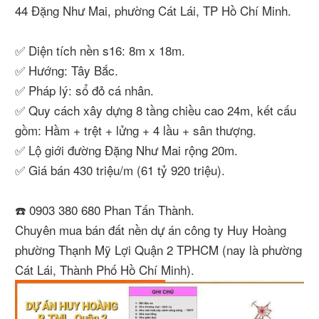
44 Đặng Như Mai, phường Cát Lái, TP Hồ Chí Minh.
✅ Diện tích nền s16: 8m x 18m.
✅ Hướng: Tây Bắc.
✅ Pháp lý: sổ đỏ cá nhân.
✅ Quy cách xây dựng 8 tầng chiều cao 24m, kết cấu
gồm: Hầm + trệt + lửng + 4 lầu + sân thượng.
✅ Lộ giới đường Đặng Như Mai rộng 20m.
✅ Giá bán 430 triệu/m (61 tỷ 920 triệu).
☎️ 0903 380 680 Phan Tấn Thành.
Chuyên mua bán đất nền dự án công ty Huy Hoàng
phường Thạnh Mỹ Lợi Quận 2 TPHCM (nay là phường
Cát Lái, Thành Phố Hồ Chí Minh).