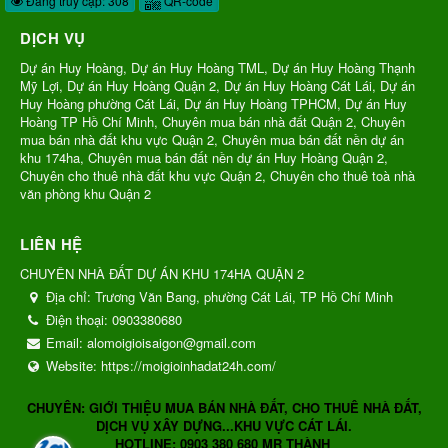
Đang truy cập: 308
QR-code
DỊCH VỤ
Dự án Huy Hoàng, Dự án Huy Hoàng TML, Dự án Huy Hoàng Thạnh
Mỹ Lợi, Dự án Huy Hoàng Quận 2, Dự án Huy Hoàng Cát Lái, Dự án
Huy Hoàng phường Cát Lái, Dự án Huy Hoàng TPHCM, Dự án Huy
Hoàng TP Hồ Chí Minh, Chuyên mua bán nhà đất Quận 2, Chuyên
mua bán nhà đất khu vực Quận 2, Chuyên mua bán đất nền dự án
khu 174ha, Chuyên mua bán đất nền dự án Huy Hoàng Quận 2,
Chuyên cho thuê nhà đất khu vực Quận 2, Chuyên cho thuê toà nhà
văn phòng khu Quận 2
LIÊN HỆ
CHUYÊN NHÀ ĐẤT DỰ ÁN KHU 174HA QUẬN 2
Địa chỉ:
Trương Văn Bang, phường Cát Lái, TP Hồ Chí Minh
Điện thoại:
0903380680
Email:
alomoigioisaigon@gmail.com
Website:
https://moigioinhadat24h.com/
CHUYÊN: GIỚI THIỆU MUA BÁN NHÀ ĐẤT, CHO THUÊ NHÀ ĐẤT,
DỊCH VỤ XÂY DỰNG...KHU VỰC CÁT LÁI.
HOTLINE: 0903 380 680 MR THÀNH