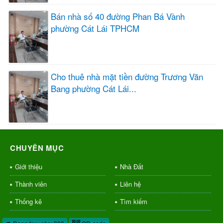
Bán nhà số 40 đường Phan Bá Vành
phường Cát Lái TPHCM
Cho thuê nhà mặt tiền đường Trương Văn
Bang phường Cát Lái...
CHUYÊN MỤC
Giới thiệu
Nhà Đất
Thành viên
Liên hệ
Thống kê
Tìm kiếm