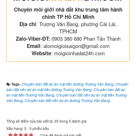
Chuyên môi giới nhà đất khu trung tâm hành
chính TP Hồ Chí Minh
: Trương Văn Bang, phường Cái Lái,
Địa chỉ
TPHCM
0903 380 680 Phan Tấn Thành
Zalo-Viber-ĐT:
: alomoigioisaigon@gmail.com
Email
: moigioinhadat24h.com
Website
Tags:
Chuyên bán đất dự án mặt tiền đường Trương Văn Bang
,
Chuyên
bán đất nền dự án mặt tiền đường Trương Văn Bang
,
Chuyên bán đất dự
án mặt tiền Trương Văn Bang
,
Chuyên bán đất nền dự án mặt tiền Trương
Văn Bang
,
Chuyên bán đất nền dự án đường Trương Văn Bang
Tổng số điểm của bài viết là: 25 trong 5 đánh giá
Xếp hạng:
5
-
5
phiếu bầu
Click để đánh giá bài viết