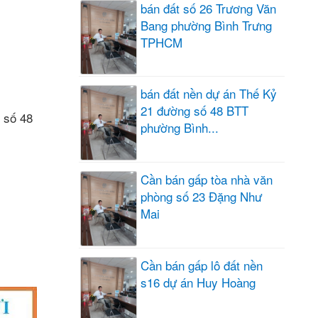
bán đất số 26 Trương Văn
Bang phường Bình Trưng
TPHCM
bán đất nền dự án Thế Kỷ
21 đường số 48 BTT
 số 48
phường Bình...
Cần bán gấp tòa nhà văn
phòng số 23 Đặng Như
Mai
Cần bán gấp lô đất nền
s16 dự án Huy Hoàng