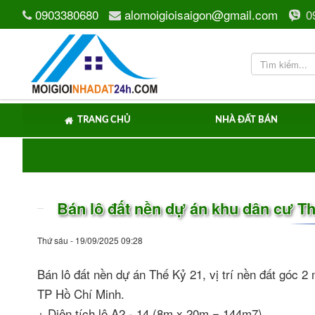
0903380680
alomoigioisaigon@gmail.com
0
TRANG CHỦ
NHÀ ĐẤT BÁN
Bán lô đất nền dự án khu dân cư T
Thứ sáu - 19/09/2025 09:28
Bán lô đất nền dự án Thế Kỷ 21, vị trí nền đất góc
TP Hồ Chí Minh.
+ Diện tích lô A2 - 14 (8m x 20m = 144m7).