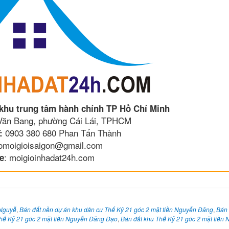
 khu trung tâm hành chính TP Hồ Chí Minh
 Văn Bang, phường Cái Lái, TPHCM
0903 380 680 Phan Tấn Thành
:
lomoigioisaigon@gmail.com
: moigioinhadat24h.com
e
 Nguyễ
,
Bán đất nền dự án khu dân cư Thế Kỷ 21 góc 2 mặt tiền Nguyễn Đăng
,
Bán 
Thế Kỷ 21 góc 2 mặt tiền Nguyễn Đăng Đạo
,
Bán đất khu Thế Kỷ 21 góc 2 mặt tiền