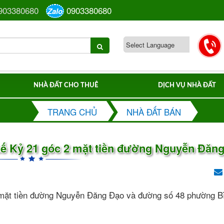
903380680
0903380680
Zalo
NHÀ ĐẤT CHO THUÊ
DỊCH VỤ NHÀ ĐẤT
TRANG CHỦ
NHÀ ĐẤT BÁN
hế Kỷ 21 góc 2 mặt tiền đường Nguyễn Đăn
 2 mặt tiền đường Nguyễn Đăng Đạo và đường số 48 phường B