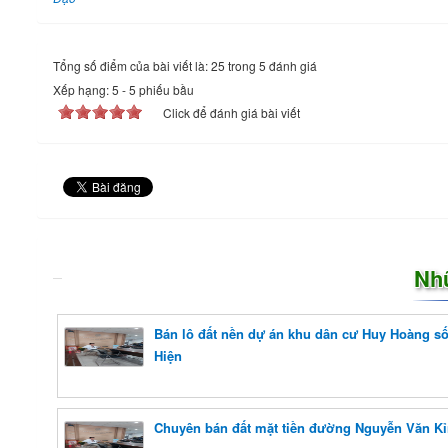
Tổng số điểm của bài viết là: 25 trong 5 đánh giá
Xếp hạng:
5
-
5
phiếu bầu
Click để đánh giá bài viết
Nh
Bán lô đất nền dự án khu dân cư Huy Hoàng số
Hiện
Chuyên bán đất mặt tiền đường Nguyễn Văn K