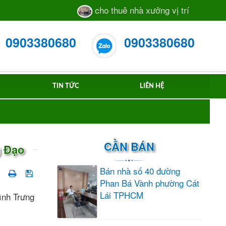
cho thuê nhà xưởng vị trí sát mặt tiền
0903380680
0903380680
TIN TỨC
LIÊN HỆ
CẦN BÁN
g Đạo
Bán nhà số 40 đường
Phan Bá Vành phường Cát
Lái TPHCM
ình Trưng