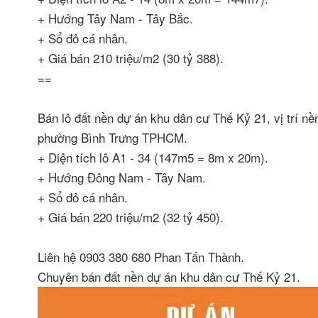
+ Hướng Tây Nam - Tây Bắc.
+ Sổ đỏ cá nhân.
+ Giá bán 210 triệu/m2 (30 tỷ 388).
==
Bán lô đất nền dự án khu dân cư Thế Kỷ 21, vị trí 
phường Bình Trưng TPHCM.
+ Diện tích lô A1 - 34 (147m5 = 8m x 20m).
+ Hướng Đông Nam - Tây Nam.
+ Sổ đỏ cá nhân.
+ Giá bán 220 triệu/m2 (32 tỷ 450).
Liên hệ 0903 380 680 Phan Tấn Thành.
Chuyên bán đất nền dự án khu dân cư Thế Kỷ 21.