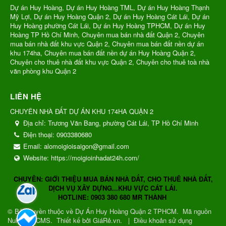
Dự án Huy Hoàng, Dự án Huy Hoàng TML, Dự án Huy Hoàng Thạnh
Mỹ Lợi, Dự án Huy Hoàng Quận 2, Dự án Huy Hoàng Cát Lái, Dự án
Huy Hoàng phường Cát Lái, Dự án Huy Hoàng TPHCM, Dự án Huy
Hoàng TP Hồ Chí Minh, Chuyên mua bán nhà đất Quận 2, Chuyên
mua bán nhà đất khu vực Quận 2, Chuyên mua bán đất nền dự án
khu 174ha, Chuyên mua bán đất nền dự án Huy Hoàng Quận 2,
Chuyên cho thuê nhà đất khu vực Quận 2, Chuyên cho thuê toà nhà
văn phòng khu Quận 2
LIÊN HỆ
CHUYÊN NHÀ ĐẤT DỰ ÁN KHU 174HA QUẬN 2
Địa chỉ:
Trương Văn Bang, phường Cát Lái, TP Hồ Chí Minh
Điện thoại:
0903380680
Email:
alomoigioisaigon@gmail.com
Website:
https://moigioinhadat24h.com/
CHUYÊN: GIỚI THIỆU MUA BÁN NHÀ ĐẤT, CHO THUÊ NHÀ ĐẤT,
DỊCH VỤ XÂY DỰNG...KHU VỰC CÁT LÁI.
HOTLINE: 0903 380 680 MR THÀNH
© Bản quyền thuộc về
Dự Án Huy Hoàng Quận 2 TPHCM
.
Mã nguồn
NukeViet CMS
.
Thiết kế bởi GiáRẻ.vn.
|
Điều khoản sử dụng