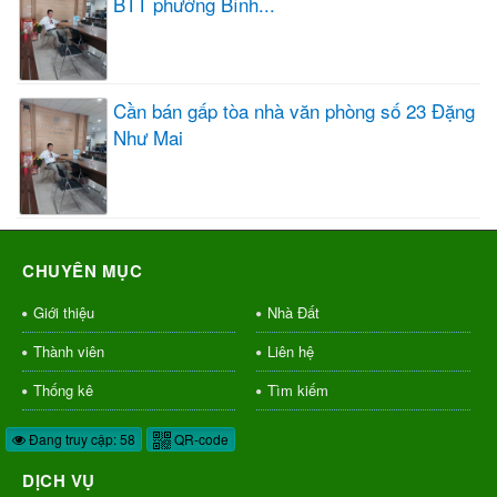
BTT phường Bình...
Cần bán gấp tòa nhà văn phòng số 23 Đặng
Như Mai
CHUYÊN MỤC
Giới thiệu
Nhà Đất
Thành viên
Liên hệ
Thống kê
Tìm kiếm
Đang truy cập: 58
QR-code
DỊCH VỤ