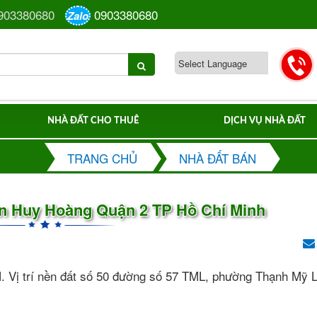
903380680
0903380680
Zalo
NHÀ ĐẤT CHO THUÊ
DỊCH VỤ NHÀ ĐẤT
TRANG CHỦ
NHÀ ĐẤT BÁN
án Huy Hoàng Quận 2 TP Hồ Chí Minh
 Vị trí nền đất số 50 đường số 57 TML, phường Thạnh Mỹ 