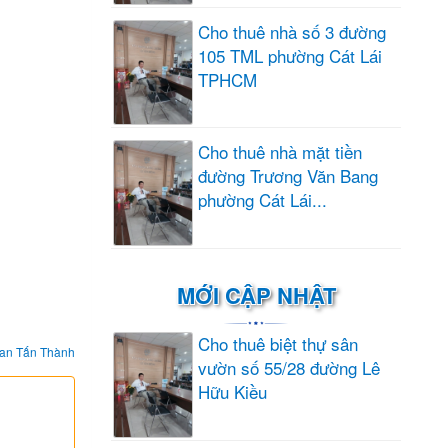
Cho thuê nhà số 3 đường
105 TML phường Cát Lái
TPHCM
Cho thuê nhà mặt tiền
đường Trương Văn Bang
phường Cát Lái...
MỚI CẬP NHẬT
Cho thuê biệt thự sân
an Tấn Thành
vườn số 55/28 đường Lê
Hữu Kiều