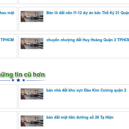
nhau mặt
Bán lô đất nền f1-12 dự án kdc Thế Kỷ 21 Quậ
 2 TPHCM
chuyển nhượng đất Huy Hoàng Quận 2 TPHC
ững tin cũ hơn
bán nhà đất khu vực Đảo Kim Cương quận 2
bán đất mặt tiền đường số 26 Tạ Hiện