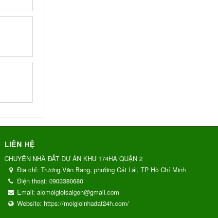
LIÊN HỆ
CHUYÊN NHÀ ĐẤT DỰ ÁN KHU 174HA QUẬN 2
Địa chỉ:
Trương Văn Bang, phường Cát Lái, TP Hồ Chí Minh
Điện thoại:
0903380680
Email:
alomoigioisaigon@gmail.com
Website:
https://moigioinhadat24h.com/