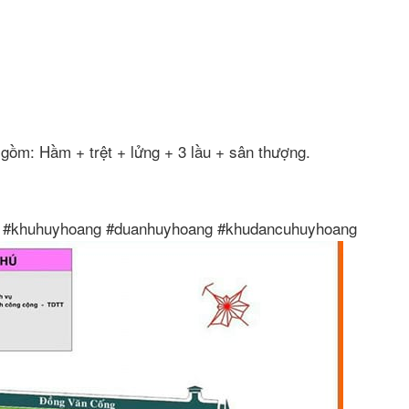
gồm: Hầm + trệt + lửng + 3 lầu + sân thượng.
h. #khuhuyhoang #duanhuyhoang #khudancuhuyhoang