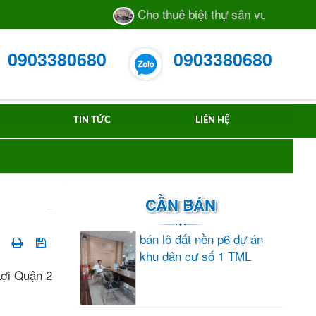
Cho thuê biệt thự sân vườn số 55/28
0903380680
0903380680
TIN TỨC
LIÊN HỆ
CẦN BÁN
bán lô đất nền p6 dự án
khu dân cư số 1 TML
Lợi Quận 2