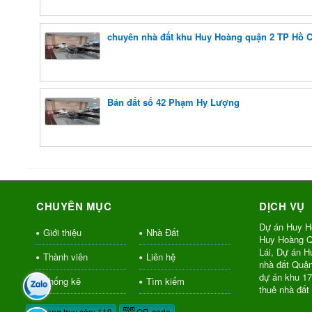
chuyên nhà đất khu Huy Hoàng quận 2 TP Hồ 
Bán đất số 42 Phạm Hy Lượng
CHUYÊN MỤC
DỊCH VỤ
Dự án Huy H
Giới thiệu
Nhà Đất
Huy Hoàng Q
Lái, Dự án 
Thành viên
Liên hệ
nhà đất Quậ
dự án khu 1
Thống kê
Tìm kiếm
thuê nhà đất
Đang truy cập: 119
QR-code