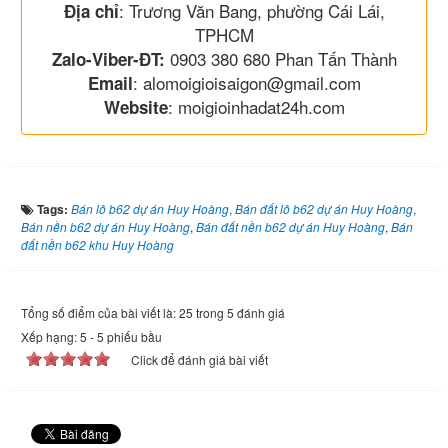
: Trương Văn Bang, phường Cái Lái,
Địa chỉ
TPHCM
0903 380 680 Phan Tấn Thành
Zalo-Viber-ĐT:
: alomoigioisaigon@gmail.com
Email
: moigioinhadat24h.com
Website
Tags:
Bán lô b62 dự án Huy Hoàng
,
Bán đất lô b62 dự án Huy Hoàng
,
Bán nền b62 dự án Huy Hoàng
,
Bán đất nền b62 dự án Huy Hoàng
,
Bán
đất nền b62 khu Huy Hoàng
Tổng số điểm của bài viết là: 25 trong 5 đánh giá
Xếp hạng:
5
-
5
phiếu bầu
Click để đánh giá bài viết