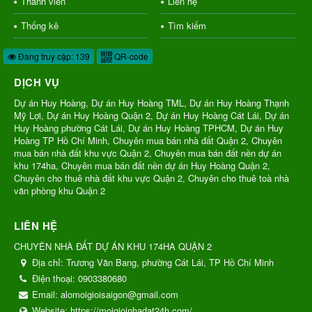
Thành viên
Liên hệ
Thống kê
Tìm kiếm
Đang truy cập: 139
QR-code
DỊCH VỤ
Dự án Huy Hoàng, Dự án Huy Hoàng TML, Dự án Huy Hoàng Thạnh
Mỹ Lợi, Dự án Huy Hoàng Quận 2, Dự án Huy Hoàng Cát Lái, Dự án
Huy Hoàng phường Cát Lái, Dự án Huy Hoàng TPHCM, Dự án Huy
Hoàng TP Hồ Chí Minh, Chuyên mua bán nhà đất Quận 2, Chuyên
mua bán nhà đất khu vực Quận 2, Chuyên mua bán đất nền dự án
khu 174ha, Chuyên mua bán đất nền dự án Huy Hoàng Quận 2,
Chuyên cho thuê nhà đất khu vực Quận 2, Chuyên cho thuê toà nhà
văn phòng khu Quận 2
LIÊN HỆ
CHUYÊN NHÀ ĐẤT DỰ ÁN KHU 174HA QUẬN 2
Địa chỉ:
Trương Văn Bang, phường Cát Lái, TP Hồ Chí Minh
Điện thoại:
0903380680
Email:
alomoigioisaigon@gmail.com
Website:
https://moigioinhadat24h.com/