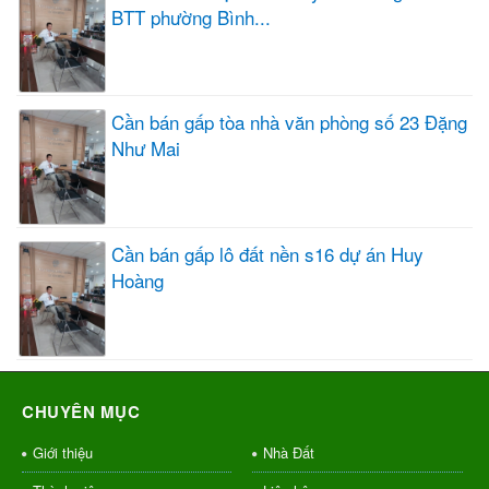
BTT phường Bình...
Cần bán gấp tòa nhà văn phòng số 23 Đặng
Như Mai
Cần bán gấp lô đất nền s16 dự án Huy
Hoàng
CHUYÊN MỤC
Giới thiệu
Nhà Đất