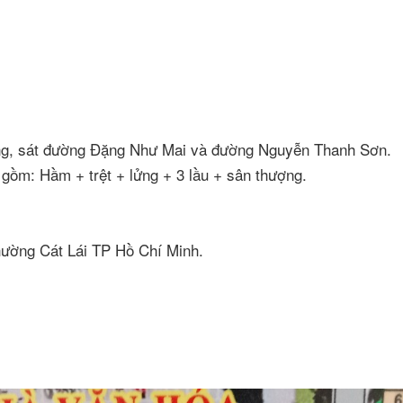
p tầng, sát đường Đặng Như Mai và đường Nguyễn Thanh Sơn.
 gồm: Hầm + trệt + lửng + 3 lầu + sân thượng.
hường Cát Lái TP Hồ Chí Minh.