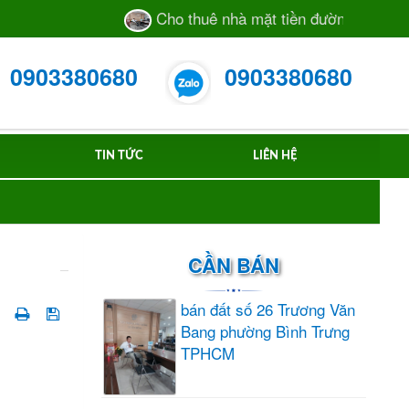
Cho thuê nhà mặt tiền đường Trương Văn B
0903380680
0903380680
TIN TỨC
LIÊN HỆ
CẦN BÁN
bán đất số 26 Trương Văn
Bang phường Bình Trưng
TPHCM