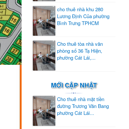
cho thuê nhà khu 280
Lương Định Của phường
Bình Trưng TPHCM
Cho thuê tòa nhà văn
phòng số 36 Tạ Hiện,
phường Cát Lái,...
MỚI CẬP NHẬT
Cho thuê nhà mặt tiền
đường Trương Văn Bang
phường Cát Lái...