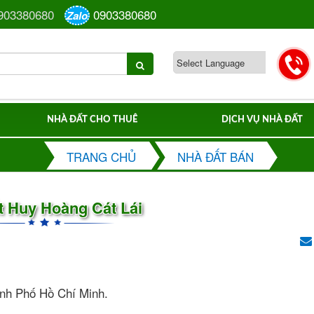
903380680
0903380680
Zalo
NHÀ ĐẤT CHO THUÊ
DỊCH VỤ NHÀ ĐẤT
TRANG CHỦ
NHÀ ĐẤT BÁN
t Huy Hoàng Cát Lái
hành Phố Hồ Chí Minh.