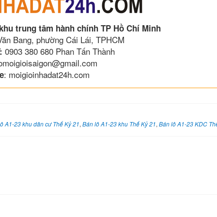
 khu trung tâm hành chính TP Hồ Chí Minh
 Văn Bang, phường Cái Lái, TPHCM
0903 380 680 Phan Tấn Thành
:
lomoigioisaigon@gmail.com
: moigioinhadat24h.com
e
lô A1-23 khu dân cư Thế Kỷ 21
,
Bán lô A1-23 khu Thế Kỷ 21
,
Bán lô A1-23 KDC Th