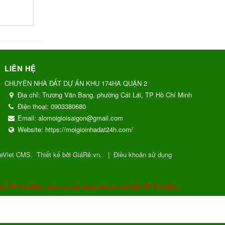
LIÊN HỆ
CHUYÊN NHÀ ĐẤT DỰ ÁN KHU 174HA QUẬN 2
Địa chỉ:
Trương Văn Bang, phường Cát Lái, TP Hồ Chí Minh
Điện thoại:
0903380680
Email:
alomoigioisaigon@gmail.com
Website:
https://moigioinhadat24h.com/
eViet CMS
.
Thiết kế bởi GiáRẻ.vn.
|
Điều khoản sử dụng
ất TP Thủ Đức, dịch vụ xây dựng, hồ sơ nhà đất TP Thủ Đức.