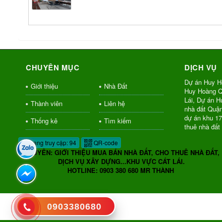
CHUYÊN MỤC
DỊCH VỤ
Dự án Huy H
Giới thiệu
Nhà Đất
Huy Hoàng Q
Lái, Dự án 
Thành viên
Liên hệ
nhà đất Quậ
dự án khu 1
Thống kê
Tìm kiếm
thuê nhà đất
Đang truy cập: 94
QR-code
CHUYÊN: GIỚI THIỆU MUA BÁN NHÀ ĐẤT, CHO THUÊ NHÀ ĐẤT,
DỊCH VỤ XÂY DỰNG...KHU VỰC CÁT LÁI.
HOTLINE: 0903 380 680 MR THÀNH
0903380680