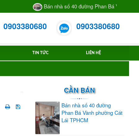
Bán nhà số 40 đường Phan Bá Vành phường
0903380680
0903380680
TIN TỨC
LIÊN HỆ
CẦN BÁN
Bán nhà số 40 đường
Phan Bá Vành phường Cát
Lái TPHCM