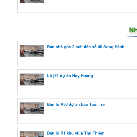
Nh
Bán nhà góc 2 mặt tiền số 40 Song Hành
Lô j31 dự án Huy Hoàng
Bán lô A50 dự án báo Tuổi Trẻ
Bán lô R1 khu villa Thủ Thiêm