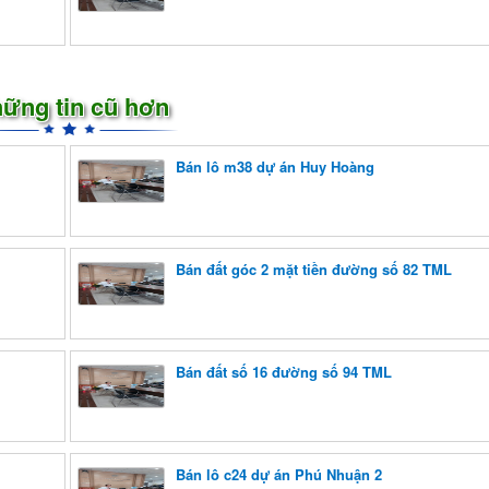
ững tin cũ hơn
Bán lô m38 dự án Huy Hoàng
Bán đất góc 2 mặt tiền đường số 82 TML
Bán đất số 16 đường số 94 TML
Bán lô c24 dự án Phú Nhuận 2