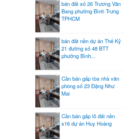
bán đất số 26 Trương Văn
Bang phường Bình Trưng
TPHCM
bán đất nền dự án Thế Kỷ
21 đường số 48 BTT
phường Bình...
Cần bán gấp tòa nhà văn
phòng số 23 Đặng Như
Mai
Cần bán gấp lô đất nền
s16 dự án Huy Hoàng