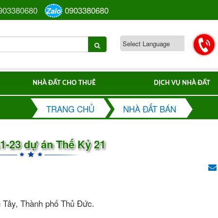
903380680
0903380680
Zalo
NHÀ ĐẤT CHO THUÊ
DỊCH VỤ NHÀ ĐẤT
TRANG CHỦ
NHÀ ĐẤT BÁN
1-23 dự án Thế Kỷ 21
ng Tây, Thành phố Thủ Đức.