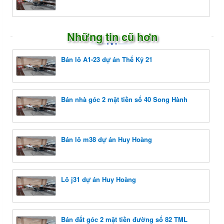
Những tin cũ hơn
Bán lô A1-23 dự án Thế Kỷ 21
Bán nhà góc 2 mặt tiền số 40 Song Hành
Bán lô m38 dự án Huy Hoàng
Lô j31 dự án Huy Hoàng
Bán đất góc 2 mặt tiền đường số 82 TML