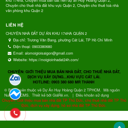
khu 174ha, Chuyên mua bán đất nền dự án Huy Hoàng Quận 2,
Chuyên cho thuê nhà đất khu vực Quận 2, Chuyên cho thuê toà nhà
văn phòng khu Quận 2
LIÊN HỆ
CHUYÊN NHÀ ĐẤT DỰ ÁN KHU 174HA QUẬN 2
Địa chỉ:
Trương Văn Bang, phường Cát Lái, TP Hồ Chí Minh
Điện thoại:
0903380680
Email:
alomoigioisaigon@gmail.com
Website:
https://moigioinhadat24h.com/
CHUYÊN: GIỚI THIỆU MUA BÁN NHÀ ĐẤT, CHO THUÊ NHÀ ĐẤT,
DỊCH VỤ XÂY DỰNG...KHU VỰC CÁT LÁI.
HOTLINE: 0903 380 680 MR THÀNH
© Bản quyền thuộc về
Dự Án Huy Hoàng Quận 2 TPHCM
.
Mã nguồn
NukeViet CMS
.
Thiết kế bởi GiáRẻ.vn.
|
Điều khoản sử dụng
Chuyên: Giới thiệu mua bán nhà đất TP Thủ Đức, cho thuê nhà đất TP Thủ
Đức, dịch vụ xây dựng, hồ sơ nhà đất TP Thủ Đức.