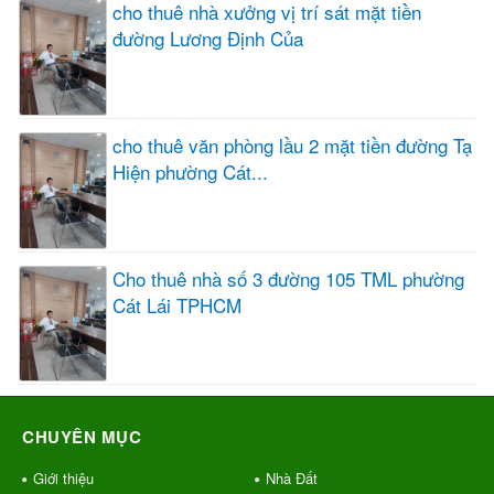
cho thuê nhà xưởng vị trí sát mặt tiền
đường Lương Định Của
cho thuê văn phòng lầu 2 mặt tiền đường Tạ
Hiện phường Cát...
Cho thuê nhà số 3 đường 105 TML phường
Cát Lái TPHCM
CHUYÊN MỤC
Giới thiệu
Nhà Đất