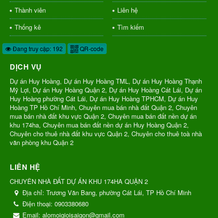
Thành viên
Liên hệ
Thống kê
Tìm kiếm
Đang truy cập: 192
QR-code
DỊCH VỤ
Dự án Huy Hoàng, Dự án Huy Hoàng TML, Dự án Huy Hoàng Thạnh
Mỹ Lợi, Dự án Huy Hoàng Quận 2, Dự án Huy Hoàng Cát Lái, Dự án
Huy Hoàng phường Cát Lái, Dự án Huy Hoàng TPHCM, Dự án Huy
Hoàng TP Hồ Chí Minh, Chuyên mua bán nhà đất Quận 2, Chuyên
mua bán nhà đất khu vực Quận 2, Chuyên mua bán đất nền dự án
khu 174ha, Chuyên mua bán đất nền dự án Huy Hoàng Quận 2,
Chuyên cho thuê nhà đất khu vực Quận 2, Chuyên cho thuê toà nhà
văn phòng khu Quận 2
LIÊN HỆ
CHUYÊN NHÀ ĐẤT DỰ ÁN KHU 174HA QUẬN 2
Địa chỉ:
Trương Văn Bang, phường Cát Lái, TP Hồ Chí Minh
Điện thoại:
0903380680
Email:
alomoigioisaigon@gmail.com