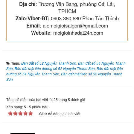
: Trương Văn Bang, phường Cái Lái,
Địa chỉ
TPHCM
0903 380 680 Phan Tấn Thành
Zalo-Viber-ĐT:
: alomoigioisaigon@gmail.com
Email
: moigioinhadat24h.com
Website
Tags:
Bán đất số 52 Nguyễn Thanh Sơn
,
Bán đất số 54 Nguyễn Thanh
Sơn
,
Bán đất mặt tiền đường số 52 Nguyễn Thanh Sơn
,
Bán đất mặt tiền
đường số 54 Nguyễn Thanh Sơn
,
Bán đất mặt tiền số 52 Nguyễn Thanh
Sơn
Tổng số điểm của bài viết là: 25 trong 5 đánh giá
Xếp hạng:
5
-
5
phiếu bầu
Click để đánh giá bài viết