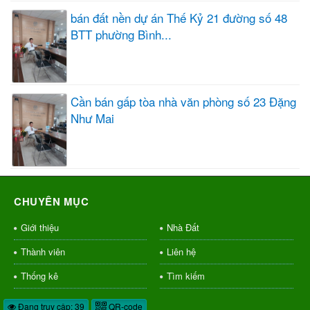
bán đất nền dự án Thế Kỷ 21 đường số 48
BTT phường Bình...
Cần bán gấp tòa nhà văn phòng số 23 Đặng
Như Mai
CHUYÊN MỤC
Giới thiệu
Nhà Đất
Thành viên
Liên hệ
Thống kê
Tìm kiếm
Đang truy cập: 39
QR-code