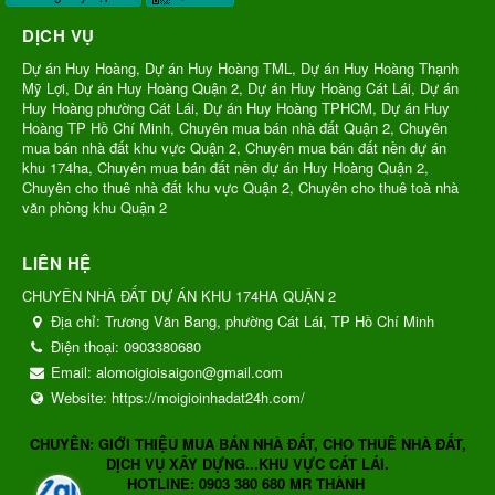
DỊCH VỤ
Dự án Huy Hoàng, Dự án Huy Hoàng TML, Dự án Huy Hoàng Thạnh
Mỹ Lợi, Dự án Huy Hoàng Quận 2, Dự án Huy Hoàng Cát Lái, Dự án
Huy Hoàng phường Cát Lái, Dự án Huy Hoàng TPHCM, Dự án Huy
Hoàng TP Hồ Chí Minh, Chuyên mua bán nhà đất Quận 2, Chuyên
mua bán nhà đất khu vực Quận 2, Chuyên mua bán đất nền dự án
khu 174ha, Chuyên mua bán đất nền dự án Huy Hoàng Quận 2,
Chuyên cho thuê nhà đất khu vực Quận 2, Chuyên cho thuê toà nhà
văn phòng khu Quận 2
LIÊN HỆ
CHUYÊN NHÀ ĐẤT DỰ ÁN KHU 174HA QUẬN 2
Địa chỉ:
Trương Văn Bang, phường Cát Lái, TP Hồ Chí Minh
Điện thoại:
0903380680
Email:
alomoigioisaigon@gmail.com
Website:
https://moigioinhadat24h.com/
CHUYÊN: GIỚI THIỆU MUA BÁN NHÀ ĐẤT, CHO THUÊ NHÀ ĐẤT,
DỊCH VỤ XÂY DỰNG...KHU VỰC CÁT LÁI.
HOTLINE: 0903 380 680 MR THÀNH