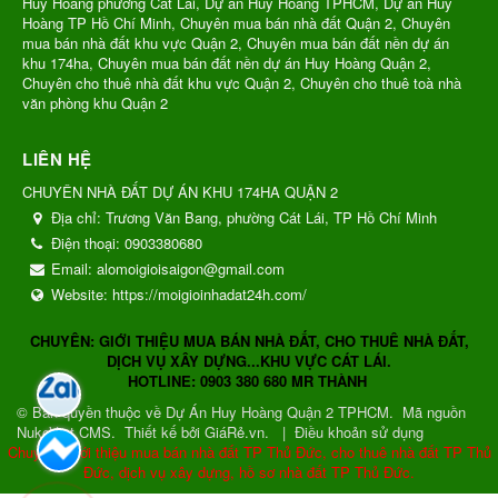
Huy Hoàng phường Cát Lái, Dự án Huy Hoàng TPHCM, Dự án Huy
Hoàng TP Hồ Chí Minh, Chuyên mua bán nhà đất Quận 2, Chuyên
mua bán nhà đất khu vực Quận 2, Chuyên mua bán đất nền dự án
khu 174ha, Chuyên mua bán đất nền dự án Huy Hoàng Quận 2,
Chuyên cho thuê nhà đất khu vực Quận 2, Chuyên cho thuê toà nhà
văn phòng khu Quận 2
LIÊN HỆ
CHUYÊN NHÀ ĐẤT DỰ ÁN KHU 174HA QUẬN 2
Địa chỉ:
Trương Văn Bang, phường Cát Lái, TP Hồ Chí Minh
Điện thoại:
0903380680
Email:
alomoigioisaigon@gmail.com
Website:
https://moigioinhadat24h.com/
CHUYÊN: GIỚI THIỆU MUA BÁN NHÀ ĐẤT, CHO THUÊ NHÀ ĐẤT,
DỊCH VỤ XÂY DỰNG...KHU VỰC CÁT LÁI.
HOTLINE: 0903 380 680 MR THÀNH
© Bản quyền thuộc về
Dự Án Huy Hoàng Quận 2 TPHCM
.
Mã nguồn
NukeViet CMS
.
Thiết kế bởi GiáRẻ.vn.
|
Điều khoản sử dụng
Chuyên: Giới thiệu mua bán nhà đất TP Thủ Đức, cho thuê nhà đất TP Thủ
Đức, dịch vụ xây dựng, hồ sơ nhà đất TP Thủ Đức.