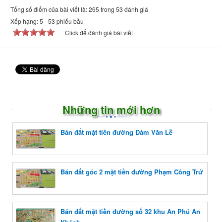
Tổng số điểm của bài viết là: 265 trong 53 đánh giá
Xếp hạng:
5
-
53
phiếu bầu
Click để đánh giá bài viết
Những tin mới hơn
Bán đất mặt tiền đường Đàm Văn Lễ
Bán đất góc 2 mặt tiền đường Phạm Công Trứ
Bán đất mặt tiền đường số 32 khu An Phú An