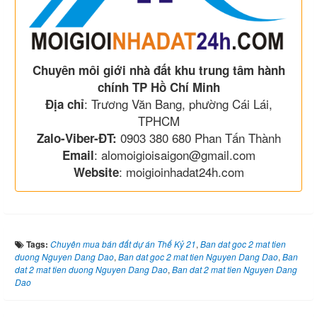
Chuyên môi giới nhà đất khu trung tâm hành
chính TP Hồ Chí Minh
: Trương Văn Bang, phường Cái Lái,
Địa chỉ
TPHCM
0903 380 680 Phan Tấn Thành
Zalo-Viber-ĐT:
: alomoigioisaigon@gmail.com
Email
: moigioinhadat24h.com
Website
Tags:
Chuyên mua bán đất dự án Thế Kỷ 21
,
Ban dat goc 2 mat tien
duong Nguyen Dang Dao
,
Ban dat goc 2 mat tien Nguyen Dang Dao
,
Ban
dat 2 mat tien duong Nguyen Dang Dao
,
Ban dat 2 mat tien Nguyen Dang
Dao