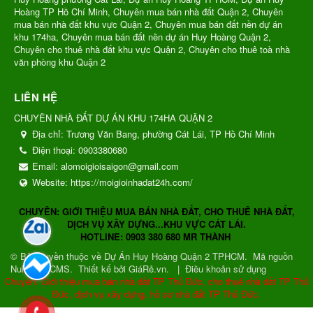
Hoàng TP Hồ Chí Minh, Chuyên mua bán nhà đất Quận 2, Chuyên
mua bán nhà đất khu vực Quận 2, Chuyên mua bán đất nền dự án
khu 174ha, Chuyên mua bán đất nền dự án Huy Hoàng Quận 2,
Chuyên cho thuê nhà đất khu vực Quận 2, Chuyên cho thuê toà nhà
văn phòng khu Quận 2
LIÊN HỆ
CHUYÊN NHÀ ĐẤT DỰ ÁN KHU 174HA QUẬN 2
Địa chỉ:
Trương Văn Bang, phường Cát Lái, TP Hồ Chí Minh
Điện thoại:
0903380680
Email:
alomoigioisaigon@gmail.com
Website:
https://moigioinhadat24h.com/
CHUYÊN: GIỚI THIỆU MUA BÁN NHÀ ĐẤT, CHO THUÊ NHÀ ĐẤT,
DỊCH VỤ XÂY DỰNG...KHU VỰC CÁT LÁI.
HOTLINE: 0903 380 680 MR THÀNH
© Bản quyền thuộc về
Dự Án Huy Hoàng Quận 2 TPHCM
.
Mã nguồn
NukeViet CMS
.
Thiết kế bởi GiáRẻ.vn.
|
Điều khoản sử dụng
Chuyên: Giới thiệu mua bán nhà đất TP Thủ Đức, cho thuê nhà đất TP Thủ
Đức, dịch vụ xây dựng, hồ sơ nhà đất TP Thủ Đức.