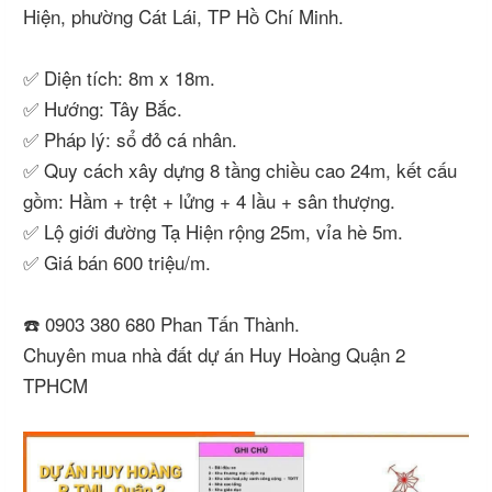
Hiện, phường Cát Lái, TP Hồ Chí Minh.
✅ Diện tích: 8m x 18m.
✅ Hướng: Tây Bắc.
✅ Pháp lý: sổ đỏ cá nhân.
✅ Quy cách xây dựng 8 tầng chiều cao 24m, kết cấu
gồm: Hầm + trệt + lửng + 4 lầu + sân thượng.
✅ Lộ giới đường Tạ Hiện rộng 25m, vỉa hè 5m.
✅ Giá bán 600 triệu/m.
☎️ 0903 380 680 Phan Tấn Thành.
Chuyên mua nhà đất dự án Huy Hoàng Quận 2
TPHCM