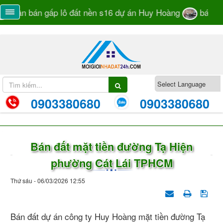
Cần bán gấp lô đất nền s16 dự án Huy Hoàng
bán đất
0903380680
0903380680
Bán đất mặt tiền đường Tạ Hiện
phường Cát Lái TPHCM
Thứ sáu - 06/03/2026 12:55
Bán đất dự án công ty Huy Hoàng mặt tiền đường Tạ