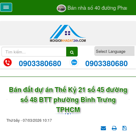
Bán nhà số 40 đường Phan Bá 
0903380680
0903380680
Bán đất dự án Thế Kỷ 21 số 45 đường
số 48 BTT phường Bình Trưng
TPHCM
Thứ bảy - 07/03/2026 10:17