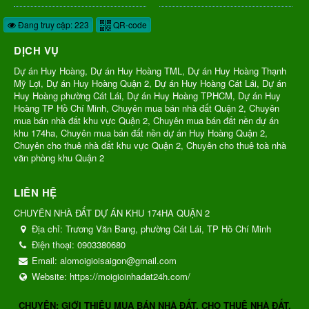
Đang truy cập: 223
QR-code
DỊCH VỤ
Dự án Huy Hoàng, Dự án Huy Hoàng TML, Dự án Huy Hoàng Thạnh
Mỹ Lợi, Dự án Huy Hoàng Quận 2, Dự án Huy Hoàng Cát Lái, Dự án
Huy Hoàng phường Cát Lái, Dự án Huy Hoàng TPHCM, Dự án Huy
Hoàng TP Hồ Chí Minh, Chuyên mua bán nhà đất Quận 2, Chuyên
mua bán nhà đất khu vực Quận 2, Chuyên mua bán đất nền dự án
khu 174ha, Chuyên mua bán đất nền dự án Huy Hoàng Quận 2,
Chuyên cho thuê nhà đất khu vực Quận 2, Chuyên cho thuê toà nhà
văn phòng khu Quận 2
LIÊN HỆ
CHUYÊN NHÀ ĐẤT DỰ ÁN KHU 174HA QUẬN 2
Địa chỉ:
Trương Văn Bang, phường Cát Lái, TP Hồ Chí Minh
Điện thoại:
0903380680
Email:
alomoigioisaigon@gmail.com
Website:
https://moigioinhadat24h.com/
CHUYÊN: GIỚI THIỆU MUA BÁN NHÀ ĐẤT, CHO THUÊ NHÀ ĐẤT,