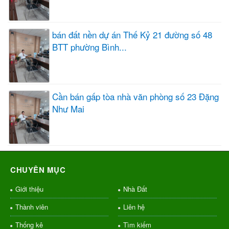
bán đất nền dự án Thế Kỷ 21 đường số 48
BTT phường Bình...
Cần bán gấp tòa nhà văn phòng số 23 Đặng
Như Mai
CHUYÊN MỤC
Giới thiệu
Nhà Đất
Thành viên
Liên hệ
Thống kê
Tìm kiếm