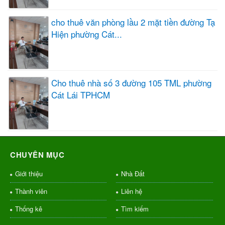
cho thuê văn phòng lầu 2 mặt tiền đường Tạ
Hiện phường Cát...
Cho thuê nhà số 3 đường 105 TML phường
Cát Lái TPHCM
CHUYÊN MỤC
Giới thiệu
Nhà Đất
Thành viên
Liên hệ
Thống kê
Tìm kiếm