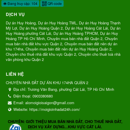
Đang truy cập: 104
QR-code
DỊCH VỤ
Dự án Huy Hoàng, Dự án Huy Hoàng TML, Dự án Huy Hoàng Thạnh
Mỹ Lợi, Dự án Huy Hoàng Quận 2, Dự án Huy Hoàng Cát Lái, Dự án
Huy Hoàng phường Cát Lái, Dự án Huy Hoàng TPHCM, Dự án Huy
Hoàng TP Hồ Chí Minh, Chuyên mua bán nhà đất Quận 2, Chuyên
mua bán nhà đất khu vực Quận 2, Chuyên mua bán đất nền dự án
khu 174ha, Chuyên mua bán đất nền dự án Huy Hoàng Quận 2,
Chuyên cho thuê nhà đất khu vực Quận 2, Chuyên cho thuê toà nhà
văn phòng khu Quận 2
LIÊN HỆ
CHUYÊN NHÀ ĐẤT DỰ ÁN KHU 174HA QUẬN 2
Địa chỉ:
Trương Văn Bang, phường Cát Lái, TP Hồ Chí Minh
Điện thoại:
0903380680
Email:
alomoigioisaigon@gmail.com
Website:
https://moigioinhadat24h.com/
CHUYÊN: GIỚI THIỆU MUA BÁN NHÀ ĐẤT, CHO THUÊ NHÀ ĐẤT,
DỊCH VỤ XÂY DỰNG...KHU VỰC CÁT LÁI.