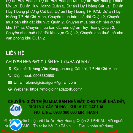
Dự án Huy Hoàng, Dự án Huy Hoàng TML, Dự án Huy Hoàng Thạnh
Mỹ Lợi, Dự án Huy Hoàng Quận 2, Dự án Huy Hoàng Cát Lái, Dự án
Huy Hoàng phường Cát Lái, Dự án Huy Hoàng TPHCM, Dự án Huy
Hoàng TP Hồ Chí Minh, Chuyên mua bán nhà đất Quận 2, Chuyên
mua bán nhà đất khu vực Quận 2, Chuyên mua bán đất nền dự án
khu 174ha, Chuyên mua bán đất nền dự án Huy Hoàng Quận 2,
Chuyên cho thuê nhà đất khu vực Quận 2, Chuyên cho thuê toà nhà
văn phòng khu Quận 2
LIÊN HỆ
CHUYÊN NHÀ ĐẤT DỰ ÁN KHU 174HA QUẬN 2
Địa chỉ:
Trương Văn Bang, phường Cát Lái, TP Hồ Chí Minh
Điện thoại:
0903380680
Email:
alomoigioisaigon@gmail.com
Website:
https://moigioinhadat24h.com/
CHUYÊN: GIỚI THIỆU MUA BÁN NHÀ ĐẤT, CHO THUÊ NHÀ ĐẤT,
DỊCH VỤ XÂY DỰNG...KHU VỰC CÁT LÁI.
HOTLINE: 0903 380 680 MR THÀNH
© Bản quyền thuộc về
Dự Án Huy Hoàng Quận 2 TPHCM
.
Mã nguồn
NukeViet CMS
.
Thiết kế bởi GiáRẻ.vn.
|
Điều khoản sử dụng
Chuyên: Giới thiệu mua bán nhà đất TP Thủ Đức, cho thuê nhà đất TP Thủ