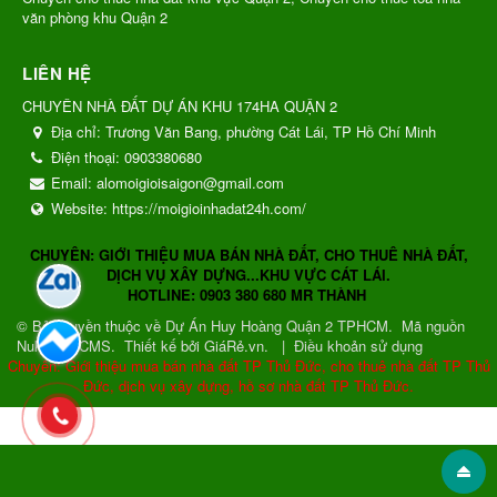
văn phòng khu Quận 2
LIÊN HỆ
CHUYÊN NHÀ ĐẤT DỰ ÁN KHU 174HA QUẬN 2
Địa chỉ:
Trương Văn Bang, phường Cát Lái, TP Hồ Chí Minh
Điện thoại:
0903380680
Email:
alomoigioisaigon@gmail.com
Website:
https://moigioinhadat24h.com/
CHUYÊN: GIỚI THIỆU MUA BÁN NHÀ ĐẤT, CHO THUÊ NHÀ ĐẤT,
DỊCH VỤ XÂY DỰNG...KHU VỰC CÁT LÁI.
HOTLINE: 0903 380 680 MR THÀNH
© Bản quyền thuộc về
Dự Án Huy Hoàng Quận 2 TPHCM
.
Mã nguồn
NukeViet CMS
.
Thiết kế bởi GiáRẻ.vn.
|
Điều khoản sử dụng
Chuyên: Giới thiệu mua bán nhà đất TP Thủ Đức, cho thuê nhà đất TP Thủ
Đức, dịch vụ xây dựng, hồ sơ nhà đất TP Thủ Đức.
Gửi phản hồi