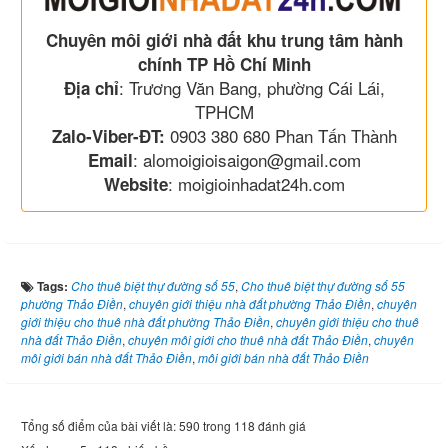
Chuyên môi giới nhà đất khu trung tâm hành
chính TP Hồ Chí Minh
: Trương Văn Bang, phường Cái Lái,
Địa chỉ
TPHCM
0903 380 680 Phan Tấn Thành
Zalo-Viber-ĐT:
: alomoigioisaigon@gmail.com
Email
: moigioinhadat24h.com
Website
Tags:
Cho thuê biệt thự đường số 55
,
Cho thuê biệt thự đường số 55
phường Thảo Điền
,
chuyên giới thiệu nhà đất phường Thảo Điền
,
chuyên
giới thiệu cho thuê nhà đất phường Thảo Điền
,
chuyên giới thiệu cho thuê
nhà đất Thảo Điền
,
chuyên môi giới cho thuê nhà đất Thảo Điền
,
chuyên
môi giới bán nhà đất Thảo Điền
,
môi giới bán nhà đất Thảo Điền
Tổng số điểm của bài viết là: 590 trong 118 đánh giá