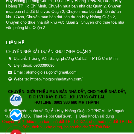
Huy Hoàng phường Cát Lái, Dự án Huy Hoàng TPHCM, Dự án Huy
Hoàng TP Hồ Chí Minh, Chuyên mua bán nhà đất Quận 2, Chuyên
mua bán nhà đất khu vực Quận 2, Chuyên mua bán đất nền dự án
khu 174ha, Chuyên mua bán đất nền dự án Huy Hoàng Quận 2,
Chuyên cho thuê nhà đất khu vực Quận 2, Chuyên cho thuê toà nhà
văn phòng khu Quận 2
LIÊN HỆ
CHUYÊN NHÀ ĐẤT DỰ ÁN KHU 174HA QUẬN 2
Địa chỉ:
Trương Văn Bang, phường Cát Lái, TP Hồ Chí Minh
Điện thoại:
0903380680
Email:
alomoigioisaigon@gmail.com
Website:
https://moigioinhadat24h.com/
CHUYÊN: GIỚI THIỆU MUA BÁN NHÀ ĐẤT, CHO THUÊ NHÀ ĐẤT,
DỊCH VỤ XÂY DỰNG...KHU VỰC CÁT LÁI.
HOTLINE: 0903 380 680 MR THÀNH
© Bản quyền thuộc về
Dự Án Huy Hoàng Quận 2 TPHCM
.
Mã nguồn
NukeViet CMS
.
Thiết kế bởi GiáRẻ.vn.
|
Điều khoản sử dụng
Chuyên: Giới thiệu mua bán nhà đất TP Thủ Đức, cho thuê nhà đất TP Thủ
Đức, dịch vụ xây dựng, hồ sơ nhà đất TP Thủ Đức.