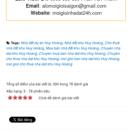
: alomoigioisaigon@gmail.com
Email
: moigioinhadat24h.com
Website
Tags:
Nhà đất dự án Huy Hoàng
,
Nhà đất khu Huy Hoàng
,
Cho thuê
nhà đất khu Huy Hoàng
,
Mua bán nhà đất khu Huy Hoàng
,
Chuyen nha
dat khu Huy Hoang
,
Chuyen mua ban nha dat khu Huy Hoang
,
Chuyen
cho thue nha dat khu Huy Hoang
,
moi gioi ban nha dat khu Huy Hoang
,
moi gioi cho thue nha dat khu Huy Hoang
Tổng số điểm của bài viết là: 390 trong 78 đánh giá
Xếp hạng:
5
-
78
phiếu bầu
Click để đánh giá bài viết