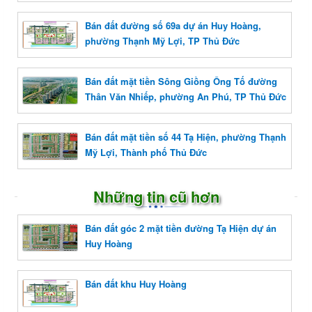
Bán đất đường số 69a dự án Huy Hoàng,
phường Thạnh Mỹ Lợi, TP Thủ Đức
Bán đất mặt tiền Sông Giồng Ông Tố đường
Thân Văn Nhiếp, phường An Phú, TP Thủ Đức
Bán đất mặt tiền số 44 Tạ Hiện, phường Thạnh
Mỹ Lợi, Thành phố Thủ Đức
Những tin cũ hơn
Bán đất góc 2 mặt tiền đường Tạ Hiện dự án
Huy Hoàng
Bán đất khu Huy Hoàng