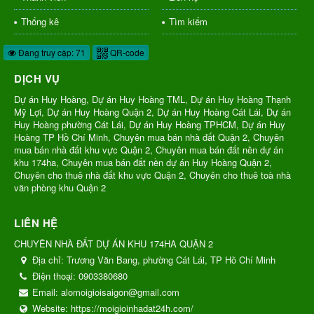
Thống kê
Tìm kiếm
Đang truy cập: 71
QR-code
DỊCH VỤ
Dự án Huy Hoàng, Dự án Huy Hoàng TML, Dự án Huy Hoàng Thạnh
Mỹ Lợi, Dự án Huy Hoàng Quận 2, Dự án Huy Hoàng Cát Lái, Dự án
Huy Hoàng phường Cát Lái, Dự án Huy Hoàng TPHCM, Dự án Huy
Hoàng TP Hồ Chí Minh, Chuyên mua bán nhà đất Quận 2, Chuyên
mua bán nhà đất khu vực Quận 2, Chuyên mua bán đất nền dự án
khu 174ha, Chuyên mua bán đất nền dự án Huy Hoàng Quận 2,
Chuyên cho thuê nhà đất khu vực Quận 2, Chuyên cho thuê toà nhà
văn phòng khu Quận 2
LIÊN HỆ
CHUYÊN NHÀ ĐẤT DỰ ÁN KHU 174HA QUẬN 2
Địa chỉ:
Trương Văn Bang, phường Cát Lái, TP Hồ Chí Minh
Điện thoại:
0903380680
Email:
alomoigioisaigon@gmail.com
Website:
https://moigioinhadat24h.com/