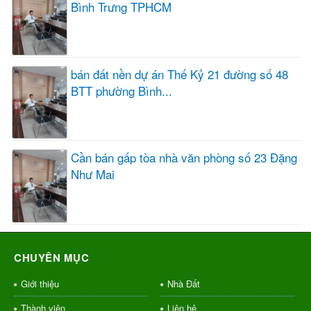
Bình Trưng TPHCM
bán đất nền dự án Thế Kỷ 21 đường số 48
BTT phường Bình...
Cần bán gấp tòa nhà văn phòng số 23 Đặng
Như Mai
CHUYÊN MỤC
Giới thiệu
Nhà Đất
Thành viên
Liên hệ