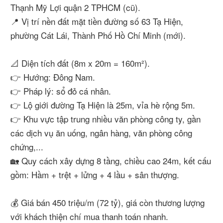
Thạnh Mỹ Lợi quận 2 TPHCM (cũ).
📍 Vị trí nền đất mặt tiền đường số 63 Tạ Hiện,
phường Cát Lái, Thành Phố Hồ Chí Minh (mới).
📐 Diện tích đất (8m x 20m = 160m²).
👉 Hướng: Đông Nam.
👉 Pháp lý: sổ đỏ cá nhân.
👉 Lộ giới đường Tạ Hiện là 25m, vỉa hè rộng 5m.
👉 Khu vực tập trung nhiều văn phòng công ty, gần
các dịch vụ ăn uống, ngân hàng, văn phòng công
chứng,...
🏡 Quy cách xây dựng 8 tầng, chiều cao 24m, kết cấu
gồm: Hầm + trệt + lửng + 4 lầu + sân thượng.
💰 Giá bán 450 triệu/m (72 tỷ), giá còn thương lượng
với khách thiện chí mua thanh toán nhanh.