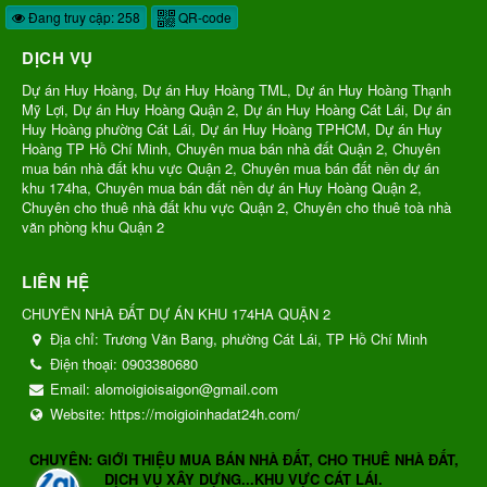
Đang truy cập: 258
QR-code
DỊCH VỤ
Dự án Huy Hoàng, Dự án Huy Hoàng TML, Dự án Huy Hoàng Thạnh
Mỹ Lợi, Dự án Huy Hoàng Quận 2, Dự án Huy Hoàng Cát Lái, Dự án
Huy Hoàng phường Cát Lái, Dự án Huy Hoàng TPHCM, Dự án Huy
Hoàng TP Hồ Chí Minh, Chuyên mua bán nhà đất Quận 2, Chuyên
mua bán nhà đất khu vực Quận 2, Chuyên mua bán đất nền dự án
khu 174ha, Chuyên mua bán đất nền dự án Huy Hoàng Quận 2,
Chuyên cho thuê nhà đất khu vực Quận 2, Chuyên cho thuê toà nhà
văn phòng khu Quận 2
LIÊN HỆ
CHUYÊN NHÀ ĐẤT DỰ ÁN KHU 174HA QUẬN 2
Địa chỉ:
Trương Văn Bang, phường Cát Lái, TP Hồ Chí Minh
Điện thoại:
0903380680
Email:
alomoigioisaigon@gmail.com
Website:
https://moigioinhadat24h.com/
CHUYÊN: GIỚI THIỆU MUA BÁN NHÀ ĐẤT, CHO THUÊ NHÀ ĐẤT,
DỊCH VỤ XÂY DỰNG...KHU VỰC CÁT LÁI.