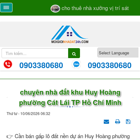
cho thuê nhà xưởng vị trí sát mặt t
0903380680
0903380680
chuyên nhà đất khu Huy Hoàng
phường Cát Lái TP Hồ Chí Minh
Thứ tư - 10/06/2026 06:32
👉 Cần bán gấp lô đất nền dự án Huy Hoàng phường