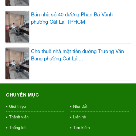
Bán nhà số 40 đường Phan Bá Vành
phường Cát Lái TPHCM
Cho thuê nhà mặt tiền đường Trương Văn
Bang phường Cát Lái...
CHUYÊN MỤC
Giới thiệu
Nhà Đất
Thành viên
Liên hệ
Thống kê
Tìm kiếm