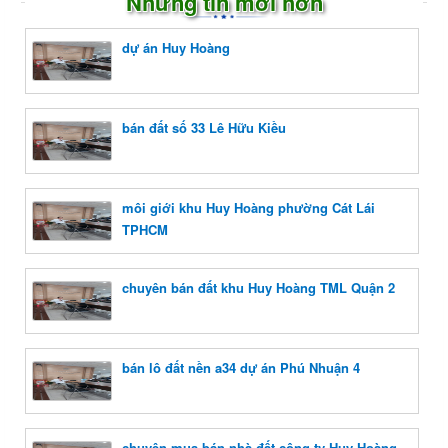
Những tin mới hơn
dự án Huy Hoàng
bán đất số 33 Lê Hữu Kiều
môi giới khu Huy Hoàng phường Cát Lái
TPHCM
chuyên bán đất khu Huy Hoàng TML Quận 2
bán lô đất nền a34 dự án Phú Nhuận 4
chuyên mua bán nhà đất công ty Huy Hoàng