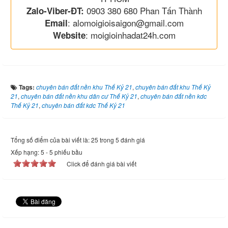
0903 380 680 Phan Tấn Thành
Zalo-Viber-ĐT:
: alomoigioisaigon@gmail.com
Email
: moigioinhadat24h.com
Website
Tags:
chuyên bán đất nền khu Thế Kỷ 21
,
chuyên bán đất khu Thế Kỷ
21
,
chuyên bán đất nền khu dân cư Thế Kỷ 21
,
chuyên bán đất nền kdc
Thế Kỷ 21
,
chuyên bán đất kdc Thế Kỷ 21
Tổng số điểm của bài viết là: 25 trong 5 đánh giá
Xếp hạng:
5
-
5
phiếu bầu
Click để đánh giá bài viết