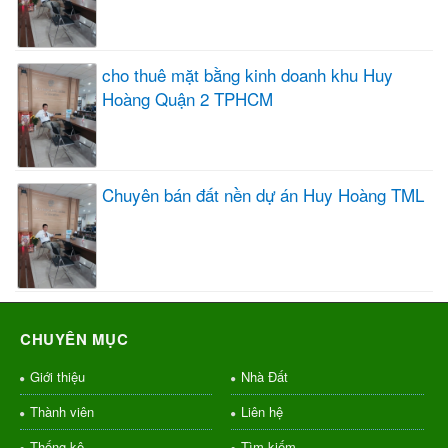
cho thuê mặt bằng kinh doanh khu Huy
Hoàng Quận 2 TPHCM
Chuyên bán đất nền dự án Huy Hoàng TML
CHUYÊN MỤC
Giới thiệu
Nhà Đất
Thành viên
Liên hệ
Thống kê
Tìm kiếm