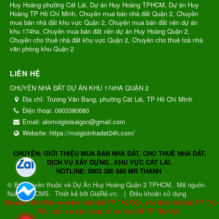
Huy Hoàng phường Cát Lái, Dự án Huy Hoàng TPHCM, Dự án Huy
Hoàng TP Hồ Chí Minh, Chuyên mua bán nhà đất Quận 2, Chuyên
mua bán nhà đất khu vực Quận 2, Chuyên mua bán đất nền dự án
khu 174ha, Chuyên mua bán đất nền dự án Huy Hoàng Quận 2,
Chuyên cho thuê nhà đất khu vực Quận 2, Chuyên cho thuê toà nhà
văn phòng khu Quận 2
LIÊN HỆ
CHUYÊN NHÀ ĐẤT DỰ ÁN KHU 174HA QUẬN 2
Địa chỉ:
Trương Văn Bang, phường Cát Lái, TP Hồ Chí Minh
Điện thoại:
0903380680
Email:
alomoigioisaigon@gmail.com
Website:
https://moigioinhadat24h.com/
CHUYÊN: GIỚI THIỆU MUA BÁN NHÀ ĐẤT, CHO THUÊ NHÀ ĐẤT,
DỊCH VỤ XÂY DỰNG...KHU VỰC CÁT LÁI.
HOTLINE: 0903 380 680 MR THÀNH
© Bản quyền thuộc về
Dự Án Huy Hoàng Quận 2 TPHCM
.
Mã nguồn
NukeViet CMS
.
Thiết kế bởi GiáRẻ.vn.
|
Điều khoản sử dụng
Chuyên: Giới thiệu mua bán nhà đất TP Thủ Đức, cho thuê nhà đất TP Thủ
Đức, dịch vụ xây dựng, hồ sơ nhà đất TP Thủ Đức.