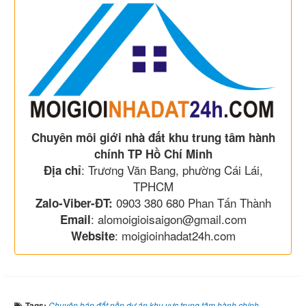
Chuyên môi giới nhà đất khu trung tâm hành
chính TP Hồ Chí Minh
: Trương Văn Bang, phường Cái Lái,
Địa chỉ
TPHCM
0903 380 680 Phan Tấn Thành
Zalo-Viber-ĐT:
: alomoigioisaigon@gmail.com
Email
: moigioinhadat24h.com
Website
Tags:
Chuyên bán đất nền dự án khu vực trung tâm hành chính