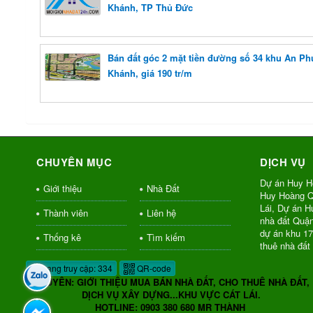
Khánh, TP Thủ Đức
Bán đất góc 2 mặt tiền đường số 34 khu An Ph
Khánh, giá 190 tr/m
CHUYÊN MỤC
DỊCH VỤ
Dự án Huy H
Giới thiệu
Nhà Đất
Huy Hoàng Q
Lái, Dự án 
Thành viên
Liên hệ
nhà đất Quậ
dự án khu 1
Thống kê
Tìm kiếm
thuê nhà đất
Đang truy cập: 334
QR-code
CHUYÊN: GIỚI THIỆU MUA BÁN NHÀ ĐẤT, CHO THUÊ NHÀ ĐẤT,
DỊCH VỤ XÂY DỰNG...KHU VỰC CÁT LÁI.
HOTLINE: 0903 380 680 MR THÀNH