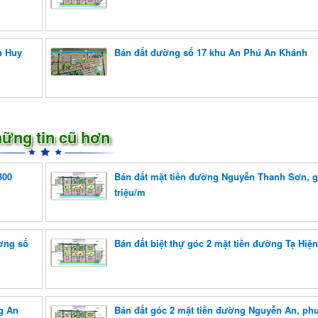
n Huy
Bán đất đường số 17 khu An Phú An Khánh
ững tin cũ hơn
300
Bán đất mặt tiền đường Nguyễn Thanh Sơn, g
triệu/m
ờng số
Bán đất biệt thự góc 2 mặt tiền đường Tạ Hiện
g An
Bán đất góc 2 mặt tiền đường Nguyễn An, p