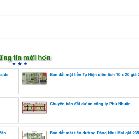
ững tin mới hơn
side
Bán đất mặt tiền Tạ Hiện diên tích 10 x 20 giá 
Chuyên bán đất dự án công ty Phú Nhuận
Văn
Bán đất mặt tiền đường Đặng Như Mai giá 235