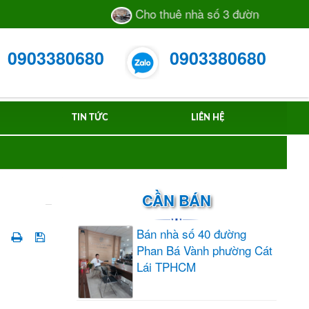
Cho thuê nhà số 3 đường 105 TML
0903380680
0903380680
TIN TỨC
LIÊN HỆ
CẦN BÁN
Bán nhà số 40 đường
Phan Bá Vành phường Cát
Lái TPHCM