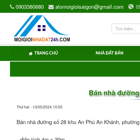
0903380680
alomoigioisaigon@gmail.com
0
TRANG CHỦ
NHÀ ĐẤT BÁN
Bán nhà đường 
Thứ hai - 13/05/2024 10:55
Bán nhà đường số 28 khu An Phú An Khánh, phường
- diện tích 4m x 20m.