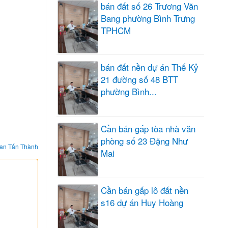
bán đất số 26 Trương Văn
Bang phường Bình Trưng
TPHCM
bán đất nền dự án Thế Kỷ
21 đường số 48 BTT
phường Bình...
Cần bán gấp tòa nhà văn
phòng số 23 Đặng Như
an Tấn Thành
Mai
Cần bán gấp lô đất nền
s16 dự án Huy Hoàng