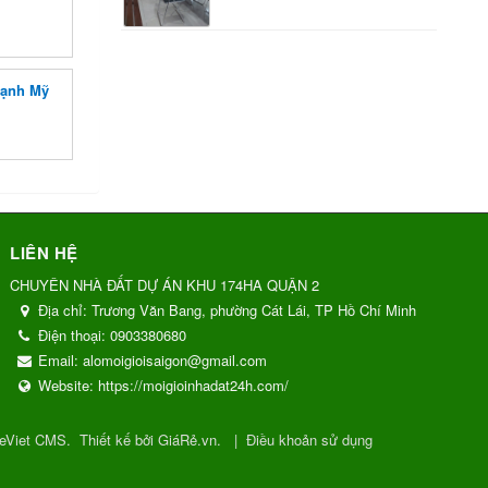
hạnh Mỹ
LIÊN HỆ
CHUYÊN NHÀ ĐẤT DỰ ÁN KHU 174HA QUẬN 2
Địa chỉ:
Trương Văn Bang, phường Cát Lái, TP Hồ Chí Minh
Điện thoại:
0903380680
Email:
alomoigioisaigon@gmail.com
Website:
https://moigioinhadat24h.com/
eViet CMS
.
Thiết kế bởi GiáRẻ.vn.
|
Điều khoản sử dụng