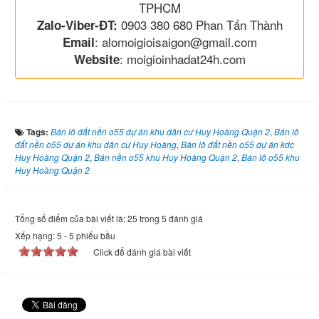
TPHCM
0903 380 680 Phan Tấn Thành
Zalo-Viber-ĐT:
: alomoigioisaigon@gmail.com
Email
: moigioinhadat24h.com
Website
Tags:
Bán lô đất nền o55 dự án khu dân cư Huy Hoàng Quận 2
,
Bán lô
đất nền o55 dự án khu dân cư Huy Hoàng
,
Bán lô đất nền o55 dự án kdc
Huy Hoàng Quận 2
,
Bán nền o55 khu Huy Hoàng Quận 2
,
Bán lô o55 khu
Huy Hoàng Quận 2
Tổng số điểm của bài viết là: 25 trong 5 đánh giá
Xếp hạng:
5
-
5
phiếu bầu
Click để đánh giá bài viết