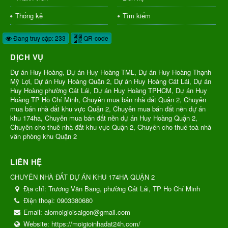
Thống kê
Tìm kiếm
Đang truy cập: 233
QR-code
DỊCH VỤ
Dự án Huy Hoàng, Dự án Huy Hoàng TML, Dự án Huy Hoàng Thạnh
Mỹ Lợi, Dự án Huy Hoàng Quận 2, Dự án Huy Hoàng Cát Lái, Dự án
Huy Hoàng phường Cát Lái, Dự án Huy Hoàng TPHCM, Dự án Huy
Hoàng TP Hồ Chí Minh, Chuyên mua bán nhà đất Quận 2, Chuyên
mua bán nhà đất khu vực Quận 2, Chuyên mua bán đất nền dự án
khu 174ha, Chuyên mua bán đất nền dự án Huy Hoàng Quận 2,
Chuyên cho thuê nhà đất khu vực Quận 2, Chuyên cho thuê toà nhà
văn phòng khu Quận 2
LIÊN HỆ
CHUYÊN NHÀ ĐẤT DỰ ÁN KHU 174HA QUẬN 2
Địa chỉ:
Trương Văn Bang, phường Cát Lái, TP Hồ Chí Minh
Điện thoại:
0903380680
Email:
alomoigioisaigon@gmail.com
Website:
https://moigioinhadat24h.com/