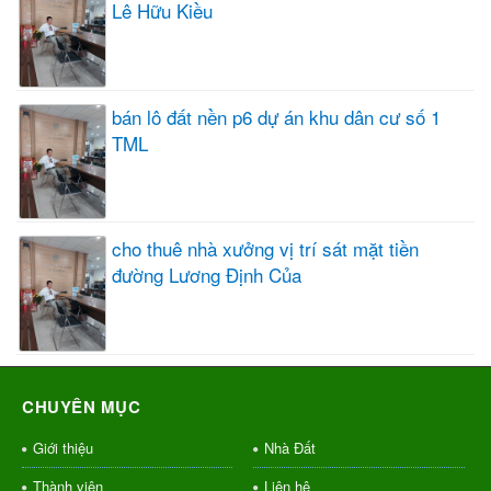
Lê Hữu Kiều
bán lô đất nền p6 dự án khu dân cư số 1
TML
cho thuê nhà xưởng vị trí sát mặt tiền
đường Lương Định Của
CHUYÊN MỤC
Giới thiệu
Nhà Đất
Thành viên
Liên hệ