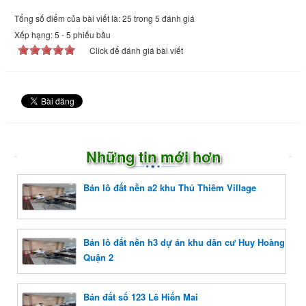
Tổng số điểm của bài viết là: 25 trong 5 đánh giá
Xếp hạng:
5
-
5
phiếu bầu
Click để đánh giá bài viết
Những tin mới hơn
Bán lô đất nền a2 khu Thủ Thiêm Village
Bán lô đất nền h3 dự án khu dân cư Huy Hoàng
Quận 2
Bán đất số 123 Lê Hiến Mai