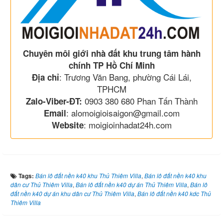
Chuyên môi giới nhà đất khu trung tâm hành
chính TP Hồ Chí Minh
: Trương Văn Bang, phường Cái Lái,
Địa chỉ
TPHCM
0903 380 680 Phan Tấn Thành
Zalo-Viber-ĐT:
: alomoigioisaigon@gmail.com
Email
: moigioinhadat24h.com
Website
Tags:
Bán lô đất nền k40 khu Thủ Thiêm Villa
,
Bán lô đất nền k40 khu
dân cư Thủ Thiêm Villa
,
Bán lô đất nền k40 dự án Thủ Thiêm Villa
,
Bán lô
đất nền k40 dự án khu dân cư Thủ Thiêm Villa
,
Bán lô đất nền k40 kdc Thủ
Thiêm Villa