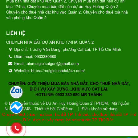
mua bán nhà đất khu vực Quận 2, Chuyên mua bán đất nền dự án
khu 174ha, Chuyên mua bán đất nền dự án Huy Hoàng Quận 2,
Chuyên cho thuê nhà đất khu vực Quận 2, Chuyên cho thuê toà nhà
văn phòng khu Quận 2
LIÊN HỆ
CHUYÊN NHÀ ĐẤT DỰ ÁN KHU 174HA QUẬN 2
Địa chỉ:
Trương Văn Bang, phường Cát Lái, TP Hồ Chí Minh
Điện thoại:
0903380680
Email:
alomoigioisaigon@gmail.com
Website:
https://moigioinhadat24h.com/
CHUYÊN: GIỚI THIỆU MUA BÁN NHÀ ĐẤT, CHO THUÊ NHÀ ĐẤT,
DỊCH VỤ XÂY DỰNG...KHU VỰC CÁT LÁI.
HOTLINE: 0903 380 680 MR THÀNH
© Bản quyền thuộc về
Dự Án Huy Hoàng Quận 2 TPHCM
.
Mã nguồn
NukeViet CMS
.
Thiết kế bởi GiáRẻ.vn.
|
Điều khoản sử dụng
Chuyên: Giới thiệu mua bán nhà đất TP Thủ Đức, cho thuê nhà đất TP Thủ
Đức, dịch vụ xây dựng, hồ sơ nhà đất TP Thủ Đức.