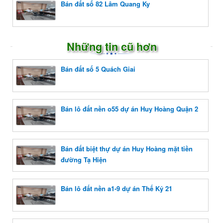
Bán đất số 82 Lâm Quang Ky
Những tin cũ hơn
Bán đất số 5 Quách Giai
Bán lô đất nền o55 dự án Huy Hoàng Quận 2
Bán đất biệt thự dự án Huy Hoàng mặt tiền
đường Tạ Hiện
Bán lô đất nền a1-9 dự án Thế Kỷ 21