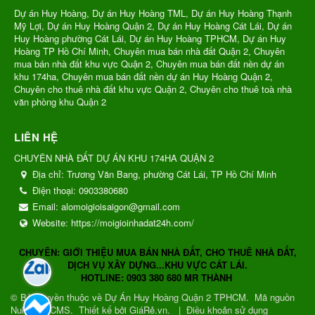
Dự án Huy Hoàng, Dự án Huy Hoàng TML, Dự án Huy Hoàng Thạnh
Mỹ Lợi, Dự án Huy Hoàng Quận 2, Dự án Huy Hoàng Cát Lái, Dự án
Huy Hoàng phường Cát Lái, Dự án Huy Hoàng TPHCM, Dự án Huy
Hoàng TP Hồ Chí Minh, Chuyên mua bán nhà đất Quận 2, Chuyên
mua bán nhà đất khu vực Quận 2, Chuyên mua bán đất nền dự án
khu 174ha, Chuyên mua bán đất nền dự án Huy Hoàng Quận 2,
Chuyên cho thuê nhà đất khu vực Quận 2, Chuyên cho thuê toà nhà
văn phòng khu Quận 2
LIÊN HỆ
CHUYÊN NHÀ ĐẤT DỰ ÁN KHU 174HA QUẬN 2
Địa chỉ:
Trương Văn Bang, phường Cát Lái, TP Hồ Chí Minh
Điện thoại:
0903380680
Email:
alomoigioisaigon@gmail.com
Website:
https://moigioinhadat24h.com/
CHUYÊN: GIỚI THIỆU MUA BÁN NHÀ ĐẤT, CHO THUÊ NHÀ ĐẤT,
DỊCH VỤ XÂY DỰNG...KHU VỰC CÁT LÁI.
HOTLINE: 0903 380 680 MR THÀNH
© Bản quyền thuộc về
Dự Án Huy Hoàng Quận 2 TPHCM
.
Mã nguồn
NukeViet CMS
.
Thiết kế bởi GiáRẻ.vn.
|
Điều khoản sử dụng