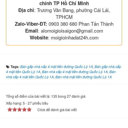
chính TP Hồ Chí Minh
: Trương Văn Bang, phường Cái Lái,
Địa chỉ
TPHCM
0903 380 680 Phan Tấn Thành
Zalo-Viber-ĐT:
: alomoigioisaigon@gmail.com
Email
: moigioinhadat24h.com
Website
Tags:
Bán gấp nhà cấp 4 mặt tiền đường Quốc Lộ 1A
,
Bán gấp nhà cấp
4 mặt tiền Quốc Lộ 1A
,
Bán nhà cấp 4 mặt tiền đường Quốc Lộ 1A
,
Bán
nhà cấp 4 mặt tiền Quốc Lộ 1A
,
Bán nhà mặt tiền đường Quốc Lộ 1A
Tổng số điểm của bài viết là: 135 trong 27 đánh giá
Xếp hạng:
5
-
27
phiếu bầu
Click để đánh giá bài viết