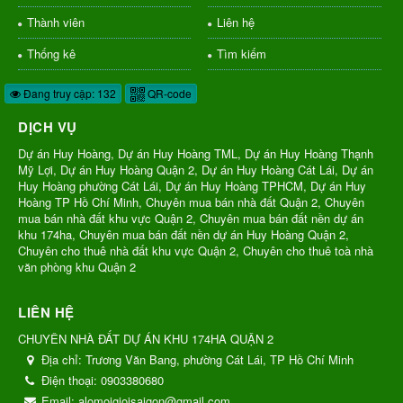
Thành viên
Liên hệ
Thống kê
Tìm kiếm
Đang truy cập: 132
QR-code
DỊCH VỤ
Dự án Huy Hoàng, Dự án Huy Hoàng TML, Dự án Huy Hoàng Thạnh
Mỹ Lợi, Dự án Huy Hoàng Quận 2, Dự án Huy Hoàng Cát Lái, Dự án
Huy Hoàng phường Cát Lái, Dự án Huy Hoàng TPHCM, Dự án Huy
Hoàng TP Hồ Chí Minh, Chuyên mua bán nhà đất Quận 2, Chuyên
mua bán nhà đất khu vực Quận 2, Chuyên mua bán đất nền dự án
khu 174ha, Chuyên mua bán đất nền dự án Huy Hoàng Quận 2,
Chuyên cho thuê nhà đất khu vực Quận 2, Chuyên cho thuê toà nhà
văn phòng khu Quận 2
LIÊN HỆ
CHUYÊN NHÀ ĐẤT DỰ ÁN KHU 174HA QUẬN 2
Địa chỉ:
Trương Văn Bang, phường Cát Lái, TP Hồ Chí Minh
Điện thoại:
0903380680
Email:
alomoigioisaigon@gmail.com