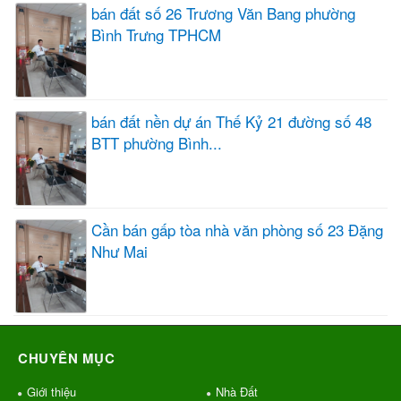
bán đất số 26 Trương Văn Bang phường
Bình Trưng TPHCM
bán đất nền dự án Thế Kỷ 21 đường số 48
BTT phường Bình...
Cần bán gấp tòa nhà văn phòng số 23 Đặng
Như Mai
CHUYÊN MỤC
Giới thiệu
Nhà Đất