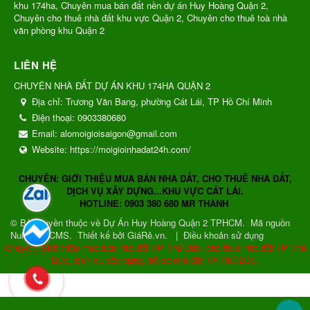
khu 174ha, Chuyên mua bán đất nền dự án Huy Hoàng Quận 2,
Chuyên cho thuê nhà đất khu vực Quận 2, Chuyên cho thuê toà nhà
văn phòng khu Quận 2
LIÊN HỆ
CHUYÊN NHÀ ĐẤT DỰ ÁN KHU 174HA QUẬN 2
Địa chỉ:
Trương Văn Bang, phường Cát Lái, TP Hồ Chí Minh
Điện thoại:
0903380680
Email:
alomoigioisaigon@gmail.com
Website:
https://moigioinhadat24h.com/
CHUYÊN: GIỚI THIỆU MUA BÁN NHÀ ĐẤT, CHO THUÊ NHÀ ĐẤT,
DỊCH VỤ XÂY DỰNG...KHU VỰC CÁT LÁI.
HOTLINE: 0903 380 680 MR THÀNH
© Bản quyền thuộc về
Dự Án Huy Hoàng Quận 2 TPHCM
.
Mã nguồn
NukeViet CMS
.
Thiết kế bởi GiáRẻ.vn.
|
Điều khoản sử dụng
Chuyên: Giới thiệu mua bán nhà đất TP Thủ Đức, cho thuê nhà đất TP Thủ
Đức, dịch vụ xây dựng, hồ sơ nhà đất TP Thủ Đức.