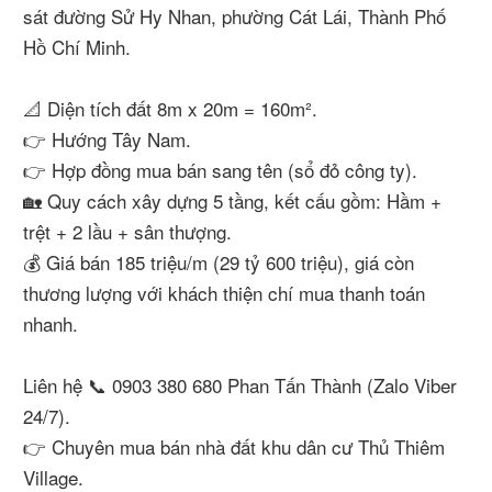
sát đường Sử Hy Nhan, phường Cát Lái, Thành Phố
Hồ Chí Minh.
📐 Diện tích đất 8m x 20m = 160m².
👉 Hướng Tây Nam.
👉 Hợp đồng mua bán sang tên (sổ đỏ công ty).
🏡 Quy cách xây dựng 5 tầng, kết cấu gồm: Hầm +
trệt + 2 lầu + sân thượng.
💰 Giá bán 185 triệu/m (29 tỷ 600 triệu), giá còn
thương lượng với khách thiện chí mua thanh toán
nhanh.
Liên hệ 📞 0903 380 680 Phan Tấn Thành (Zalo Viber
24/7).
👉 Chuyên mua bán nhà đất khu dân cư Thủ Thiêm
Village.