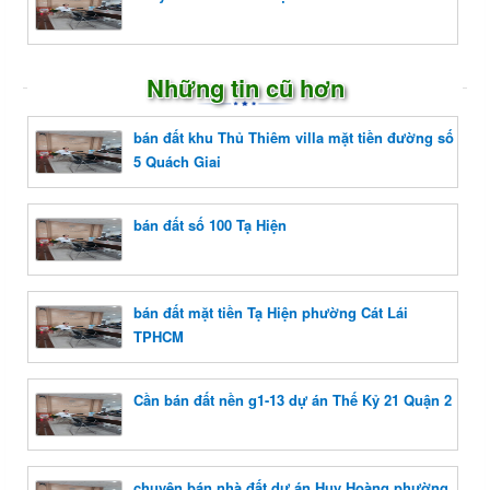
Những tin cũ hơn
bán đất khu Thủ Thiêm villa mặt tiền đường số
5 Quách Giai
bán đất số 100 Tạ Hiện
bán đất mặt tiền Tạ Hiện phường Cát Lái
TPHCM
Cần bán đất nền g1-13 dự án Thế Kỷ 21 Quận 2
chuyên bán nhà đất dự án Huy Hoàng phường