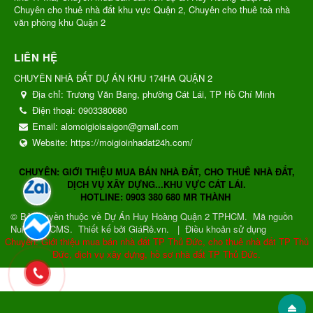
Chuyên cho thuê nhà đất khu vực Quận 2, Chuyên cho thuê toà nhà
văn phòng khu Quận 2
LIÊN HỆ
CHUYÊN NHÀ ĐẤT DỰ ÁN KHU 174HA QUẬN 2
Địa chỉ:
Trương Văn Bang, phường Cát Lái, TP Hồ Chí Minh
Điện thoại:
0903380680
Email:
alomoigioisaigon@gmail.com
Website:
https://moigioinhadat24h.com/
CHUYÊN: GIỚI THIỆU MUA BÁN NHÀ ĐẤT, CHO THUÊ NHÀ ĐẤT,
DỊCH VỤ XÂY DỰNG...KHU VỰC CÁT LÁI.
HOTLINE: 0903 380 680 MR THÀNH
© Bản quyền thuộc về
Dự Án Huy Hoàng Quận 2 TPHCM
.
Mã nguồn
NukeViet CMS
.
Thiết kế bởi GiáRẻ.vn.
|
Điều khoản sử dụng
Chuyên: Giới thiệu mua bán nhà đất TP Thủ Đức, cho thuê nhà đất TP Thủ
Đức, dịch vụ xây dựng, hồ sơ nhà đất TP Thủ Đức.
Gửi phản hồi