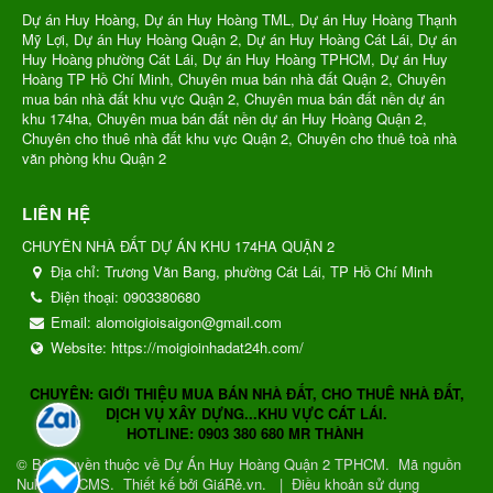
Dự án Huy Hoàng, Dự án Huy Hoàng TML, Dự án Huy Hoàng Thạnh
Mỹ Lợi, Dự án Huy Hoàng Quận 2, Dự án Huy Hoàng Cát Lái, Dự án
Huy Hoàng phường Cát Lái, Dự án Huy Hoàng TPHCM, Dự án Huy
Hoàng TP Hồ Chí Minh, Chuyên mua bán nhà đất Quận 2, Chuyên
mua bán nhà đất khu vực Quận 2, Chuyên mua bán đất nền dự án
khu 174ha, Chuyên mua bán đất nền dự án Huy Hoàng Quận 2,
Chuyên cho thuê nhà đất khu vực Quận 2, Chuyên cho thuê toà nhà
văn phòng khu Quận 2
LIÊN HỆ
CHUYÊN NHÀ ĐẤT DỰ ÁN KHU 174HA QUẬN 2
Địa chỉ:
Trương Văn Bang, phường Cát Lái, TP Hồ Chí Minh
Điện thoại:
0903380680
Email:
alomoigioisaigon@gmail.com
Website:
https://moigioinhadat24h.com/
CHUYÊN: GIỚI THIỆU MUA BÁN NHÀ ĐẤT, CHO THUÊ NHÀ ĐẤT,
DỊCH VỤ XÂY DỰNG...KHU VỰC CÁT LÁI.
HOTLINE: 0903 380 680 MR THÀNH
© Bản quyền thuộc về
Dự Án Huy Hoàng Quận 2 TPHCM
.
Mã nguồn
NukeViet CMS
.
Thiết kế bởi GiáRẻ.vn.
|
Điều khoản sử dụng