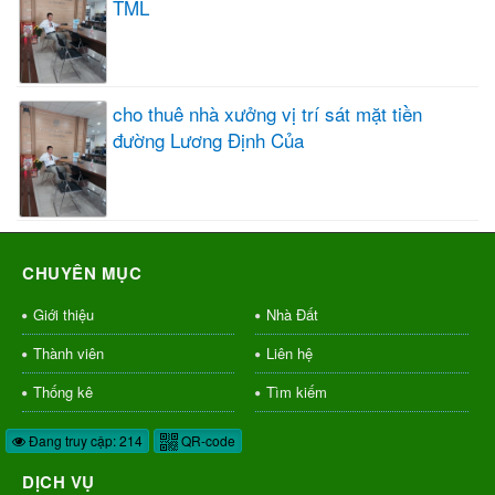
TML
cho thuê nhà xưởng vị trí sát mặt tiền
đường Lương Định Của
CHUYÊN MỤC
Giới thiệu
Nhà Đất
Thành viên
Liên hệ
Thống kê
Tìm kiếm
Đang truy cập: 214
QR-code
DỊCH VỤ