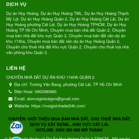
DỊCH VỤ
Dự án Huy Hoàng, Dự án Huy Hoàng TML, Dự án Huy Hoàng Thạnh
Mỹ Lợi, Dự án Huy Hoàng Quận 2, Dự án Huy Hoàng Cát Lái, Dự án
Huy Hoàng phường Cát Lái, Dự án Huy Hoàng TPHCM, Dự án Huy
Hoàng TP Hồ Chí Minh, Chuyên mua bán nhà đất Quận 2, Chuyên
mua bán nhà đất khu vực Quận 2, Chuyên mua bán đất nền dự án
khu 174ha, Chuyên mua bán đất nền dự án Huy Hoàng Quận 2,
Chuyên cho thuê nhà đất khu vực Quận 2, Chuyên cho thuê toà nhà
văn phòng khu Quận 2
LIÊN HỆ
CHUYÊN NHÀ ĐẤT DỰ ÁN KHU 174HA QUẬN 2
Địa chỉ:
Trương Văn Bang, phường Cát Lái, TP Hồ Chí Minh
Điện thoại:
0903380680
Email:
alomoigioisaigon@gmail.com
Website:
https://moigioinhadat24h.com/
CHUYÊN: GIỚI THIỆU MUA BÁN NHÀ ĐẤT, CHO THUÊ NHÀ ĐẤT,
DỊCH VỤ XÂY DỰNG...KHU VỰC CÁT LÁI.
HOTLINE: 0903 380 680 MR THÀNH
© Bản quyền thuộc về
Dự Án Huy Hoàng Quận 2 TPHCM
.
Mã nguồn