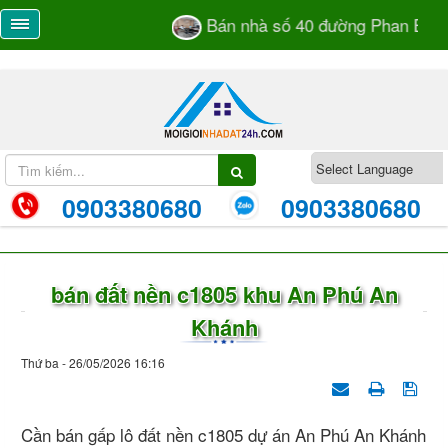
Bán nhà số 40 đường Phan Bá Và
0903380680
0903380680
bán đất nền c1805 khu An Phú An
Khánh
Thứ ba - 26/05/2026 16:16
Cần bán gấp lô đất nền c1805 dự án An Phú An Khánh