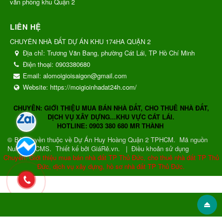
văn phòng khu Quận 2
LIÊN HỆ
CHUYÊN NHÀ ĐẤT DỰ ÁN KHU 174HA QUẬN 2
Địa chỉ:
Trương Văn Bang, phường Cát Lái, TP Hồ Chí Minh
Điện thoại:
0903380680
Email:
alomoigioisaigon@gmail.com
Website:
https://moigioinhadat24h.com/
CHUYÊN: GIỚI THIỆU MUA BÁN NHÀ ĐẤT, CHO THUÊ NHÀ ĐẤT,
DỊCH VỤ XÂY DỰNG...KHU VỰC CÁT LÁI.
HOTLINE: 0903 380 680 MR THÀNH
© Bản quyền thuộc về
Dự Án Huy Hoàng Quận 2 TPHCM
.
Mã nguồn
NukeViet CMS
.
Thiết kế bởi GiáRẻ.vn.
|
Điều khoản sử dụng
Chuyên: Giới thiệu mua bán nhà đất TP Thủ Đức, cho thuê nhà đất TP Thủ
Đức, dịch vụ xây dựng, hồ sơ nhà đất TP Thủ Đức.
Gửi phản hồi