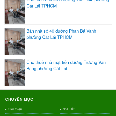
Cát Lái TPHCM
Bán nhà số 40 đường Phan Bá Vành
phường Cát Lái TPHCM
Cho thuê nhà mặt tiền đường Trương Văn
Bang phường Cát Lái...
CHUYÊN MỤC
Giới thiệu
Nhà Đất