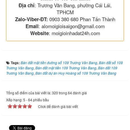
: Trương Văn Bang, phường Cái Lái,
Địa chỉ
TPHCM
0903 380 680 Phan Tấn Thành
Zalo-Viber-ĐT:
: alomoigioisaigon@gmail.com
Email
: moigioinhadat24h.com
Website
Tags:
Bán đất mặt tiền đường số 109 Trương Văn Bang
,
Bán đất số 109
Trương Văn Bang
,
Bán đất mặt tiền 109 Trương Văn Bang
,
Bán đất 109
Trương Văn Bang
,
Bán đất dự án Huy Hoàng số 109 Trương Văn Bang
Tổng số điểm của bài viết là: 320 trong 64 đánh giá
Xếp hạng:
5
-
64
phiếu bầu
Click để đánh giá bài viết