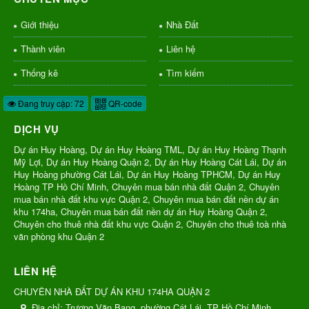
Giới thiệu
Nhà Đất
Thành viên
Liên hệ
Thống kê
Tìm kiếm
Đang truy cập: 72
QR-code
DỊCH VỤ
Dự án Huy Hoàng, Dự án Huy Hoàng TML, Dự án Huy Hoàng Thạnh
Mỹ Lợi, Dự án Huy Hoàng Quận 2, Dự án Huy Hoàng Cát Lái, Dự án
Huy Hoàng phường Cát Lái, Dự án Huy Hoàng TPHCM, Dự án Huy
Hoàng TP Hồ Chí Minh, Chuyên mua bán nhà đất Quận 2, Chuyên
mua bán nhà đất khu vực Quận 2, Chuyên mua bán đất nền dự án
khu 174ha, Chuyên mua bán đất nền dự án Huy Hoàng Quận 2,
Chuyên cho thuê nhà đất khu vực Quận 2, Chuyên cho thuê toà nhà
văn phòng khu Quận 2
LIÊN HỆ
CHUYÊN NHÀ ĐẤT DỰ ÁN KHU 174HA QUẬN 2
Địa chỉ:
Trương Văn Bang, phường Cát Lái, TP Hồ Chí Minh